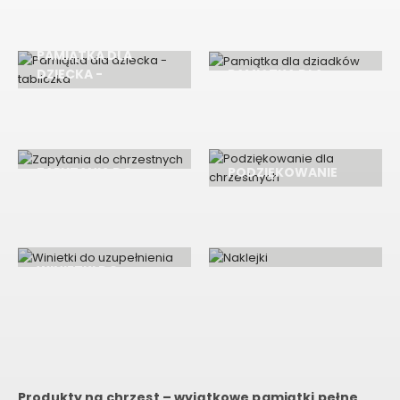
330
PRODUKTÓW
82
PRODUKTY
PAMIĄTKA DLA
DZIECKA -
PAMIĄTKA DLA
TABLICZKA
DZIADKÓW
82
PRODUKTY
15
PRODUKTÓW
ZAPYTANIA DO
PODZIĘKOWANIE
CHRZESTNYCH
DLA CHRZESTNYCH
19
PRODUKTÓW
19
PRODUKTÓW
WINIETKI DO
UZUPEŁNIENIA
NAKLEJKI
16
PRODUKTÓW
16
PRODUKTÓW
Produkty na chrzest – wyjątkowe pamiątki pełne