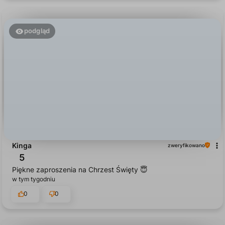
podgląd
Kinga
zweryfikowano
5
Piękne zaproszenia na Chrzest Święty 😇
w tym tygodniu
0
0