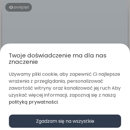
podgląd
Twoje doświadczenie ma dla nas
znaczenie
Paulina
Używamy pliki cookie, aby zapewnić Ci najlepsze
zweryfikowano
5
wrażenia z przeglądania, personalizować
Piękne . Dobra jakość
zawartość witryny oraz kanalizować jej ruch Aby
w tym tygodniu
uzyskać więcej informacji, zapoznaj się z naszą
polityką prywatności
.
0
0
Paulina
Zgadzam się na wszystkie
zweryfikowano
5