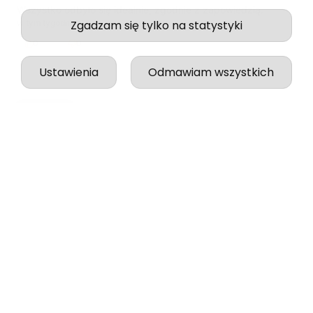
Wszystko odbyło się idealnie, zgodnie z zapowiedzią.
Zgadzam się tylko na statystyki
w tym tygodniu
0
0
Ustawienia
Odmawiam wszystkich
podgląd
Jessica
zweryfikowano
5
Jakość, wykonanie i wysyłka na najwyższym poziomie!