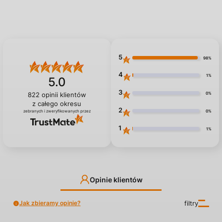
5
98%
4
1%
5.0
3
0%
822
opinii klientów
z całego okresu
2
0%
zebranych i zweryfikowanych przez
1
1%
Opinie klientów
Jak zbieramy opinie?
filtry