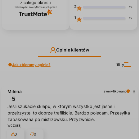
5.0
3
0%
825
opinii klientów
z całego okresu
2
0%
zebranych i zweryfikowanych przez
1
1%
Opinie klientów
Jak zbieramy opinie?
filtry
Milena
zweryfikowano
5
Jeśli szukacie sklepu, w którym wszystko jest jasne i
przejrzyste, to dobrze trafiliście. Bardzo polecam. Przesyłka
zapakowana po mistrzowsku. Przyzwoicie.