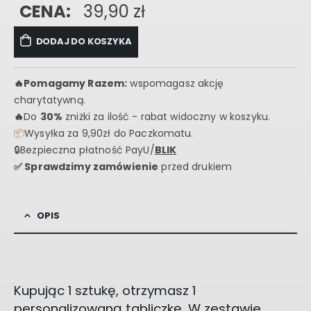
CENA:
39,90
zł
DODAJ DO KOSZYKA
🔥
Pomagamy Razem:
wspomagasz akcję
charytatywną.
🔥
Do
30%
zniżki za ilość - rabat widoczny w koszyku.
📦
Wysyłka za 9,90zł do Paczkomatu.
🔒Bezpieczna płatność PayU/
BLIK
✅ Sprawdzimy zamówienie
przed drukiem
OPIS
Kupując 1 sztukę, otrzymasz 1
personalizowaną tabliczkę. W zestawie