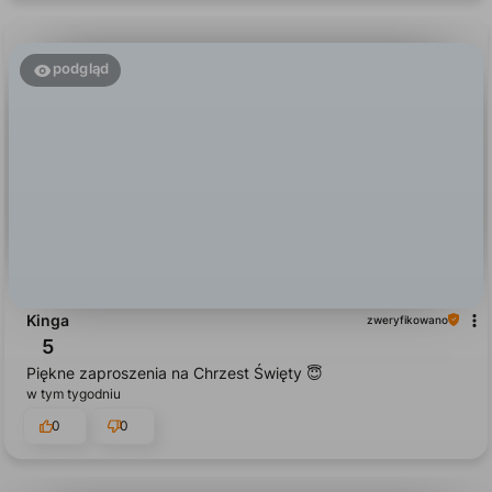
0
0
podgląd
Kinga
zweryfikowano
5
Piękne zaproszenia na Chrzest Święty 😇
w tym tygodniu
0
0