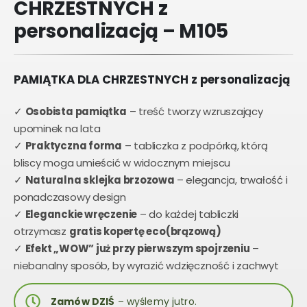
CHRZESTNYCH z
personalizacją – M105
PAMIĄTKA DLA CHRZESTNYCH z personalizacją
✓
Osobista pamiątka
– treść tworzy wzruszający
upominek na lata
✓
Praktyczna forma
– tabliczka z podpórką, którą
bliscy moga umieścić w widocznym miejscu
✓
Naturalna sklejka brzozowa
– elegancja, trwałość i
ponadczasowy design
✓
Eleganckie wręczenie
– do każdej tabliczki
otrzymasz
gratis kopertę eco(brązową)
✓
Efekt „WOW” już przy pierwszym spojrzeniu
–
niebanalny sposób, by wyrazić wdzięczność i zachwyt
Zamów DZIŚ
– wyślemy jutro.