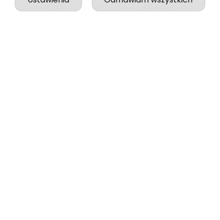
Paulina
zweryfikowano
5
Wszystko odbyło się idealnie, zgodnie z zapowiedzią.
w tym tygodniu
0
0
podgląd
Jessica
zweryfikowano