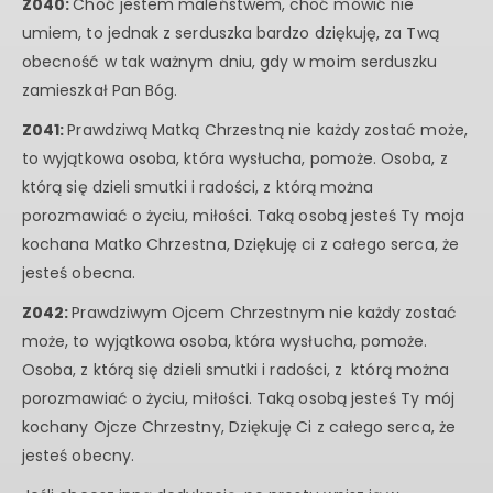
Z040:
Choć jestem maleństwem, choć mówić nie
umiem, to jednak z serduszka bardzo dziękuję, za Twą
obecność w tak ważnym dniu, gdy w moim serduszku
zamieszkał Pan Bóg.
Z041:
Prawdziwą Matką Chrzestną nie każdy zostać może,
to wyjątkowa osoba, która wysłucha, pomoże. Osoba, z
którą się dzieli smutki i radości, z którą można
porozmawiać o życiu, miłości. Taką osobą jesteś Ty moja
kochana Matko Chrzestna, Dziękuję ci z całego serca, że
jesteś obecna.
Z042:
Prawdziwym Ojcem Chrzestnym nie każdy zostać
może, to wyjątkowa osoba, która wysłucha, pomoże.
Osoba, z którą się dzieli smutki i radości, z którą można
porozmawiać o życiu, miłości. Taką osobą jesteś Ty mój
kochany Ojcze Chrzestny, Dziękuję Ci z całego serca, że
jesteś obecny.