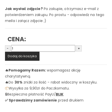
Jak wysłać zdjęcie?
Po zakupie, otrzymasz e-mail z
potwierdzeniem zakupu. Po prostu - odpowiedz na tego
meila i załącz zdjęcie ;)
CENA:
-
+
Dodaj do koszyka
🔥
Pomagamy Razem:
wspomagasz akcję
charytatywną.
🔥
Do
30%
zniżki za ilość - rabat widoczny w koszyku.
📦
Wysyłka za 9,90zł do Paczkomatu.
🔒Bezpieczna płatność PayU/
BLIK
✅ Sprawdzimy zamówienie
przed drukiem