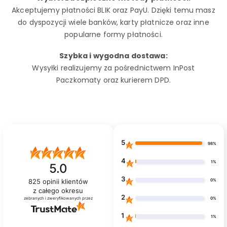
Akceptujemy płatności BLIK oraz PayU. Dzięki temu masz
do dyspozycji wiele banków, karty płatnicze oraz inne
popularne formy płatności.
Szybka i wygodna dostawa:
Wysyłki realizujemy za pośrednictwem InPost
Paczkomaty oraz kurierem DPD.
5
98%
4
1%
5.0
3
0%
825
opinii klientów
z całego okresu
2
0%
zebranych i zweryfikowanych przez
1
1%