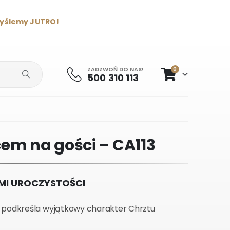
wyślemy JUTRO!
ZADZWOŃ DO NAS!
0
500 310 113
cem na gości – CA113
YMI UROCZYSTOŚCI
ie podkreśla wyjątkowy charakter Chrztu