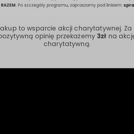
 RAZEM
. Po szczegóły programu, zapraszamy pod linkiem:
spr
zakup to wsparcie akcji charytatywnej. Za
pozytywną opinię przekażemy
3zł
na akcj
charytatywną.