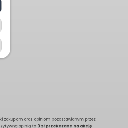
A
ki zakupom oraz opiniom pozostawianym przez
ozytywną opinią to
3 zł przekazane na akcję