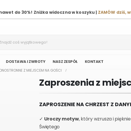
 nawet do 30%! Zniżka widoczna w koszyku |
ZAMÓW dziś, 
DOSTAWA I ZWROTY
NASZ ZESPÓŁ
KONTAKT
EDNOSTRONNE Z MIEJSCEM NA GOŚCI
Zaproszenia z miejs
ZAPROSZENIE NA CHRZEST Z DAN
✓
Uroczy motyw
, który wzrusza i piękn
Świętego