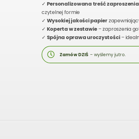
✓
Personalizowana treść zaproszenia
czytelnej formie
✓
Wysokiej jakości papier
zapewniający
✓
Koperta w zestawie
– zaproszenia go
✓
Spójna oprawa uroczystości
– ideal
Zamów DZIŚ
– wyślemy jutro.