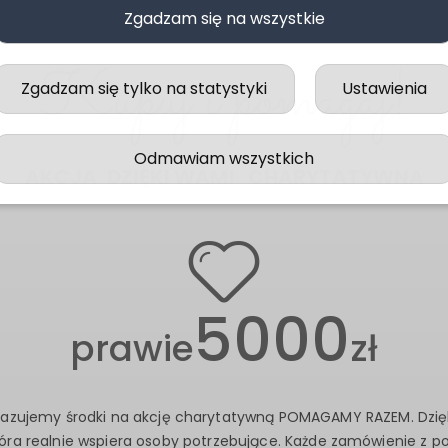
Zgadzam się na wszystkie
Kupuj i pomagaj!
Zgadzam się tylko na statystyki
Ustawienia
Odmawiam wszystkich
AKCJA
POMAGAMY RAZEM
CHARYTATYWN
5000
prawie
zł
azujemy środki na akcję charytatywną POMAGAMY RAZEM. Dzię
tóra realnie wspiera osoby potrzebujące. Każde zamówienie z p