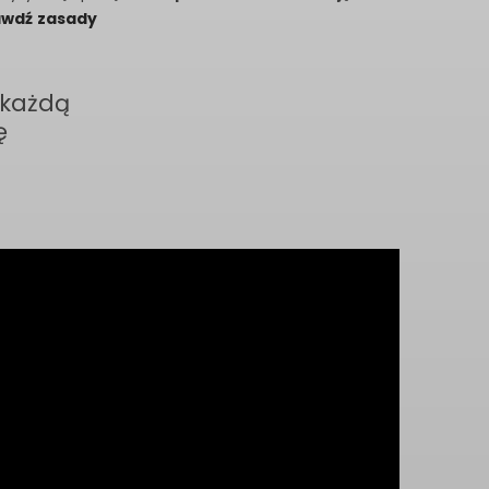
awdź zasady
 każdą
ę