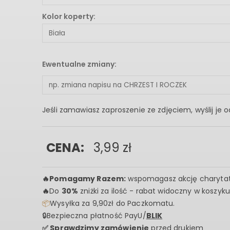
Kolor koperty:
Ewentualne zmiany:
Jeśli zamawiasz zaproszenie ze zdjęciem, wyślij j
CENA:
3,99
zł
🔥
Pomagamy Razem:
wspomagasz akcję charyta
🔥
Do
30%
zniżki za ilość - rabat widoczny w koszyku
📦
Wysyłka za 9,90zł do Paczkomatu.
🔒Bezpieczna płatność PayU/
BLIK
✅ Sprawdzimy zamówienie
przed drukiem