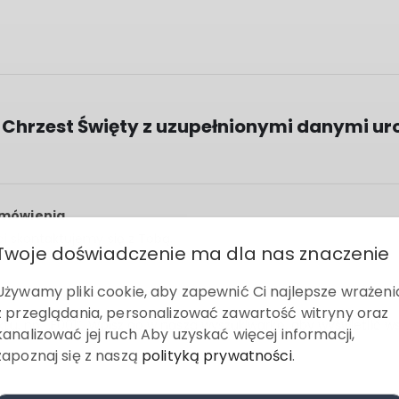
a Chrzest Święty z uzupełnionymi danymi ur
amówienia.
i skontaktujemy się z Tobą.
Twoje doświadczenie ma dla nas znaczenie
Używamy pliki cookie, aby zapewnić Ci najlepsze wrażeni
z przeglądania, personalizować zawartość witryny oraz
u, np. „F001”. Wpisz go w naszą wyszukiwarkę, aby wyświetlić 
kanalizować jej ruch Aby uzyskać więcej informacji,
zapoznaj się z naszą
polityką prywatności
.