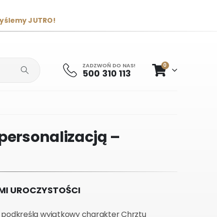
wyślemy JUTRO!
ZADZWOŃ DO NAS!
0
500 310 113
personalizacją –
YMI UROCZYSTOŚCI
ie podkreśla wyjątkowy charakter Chrztu