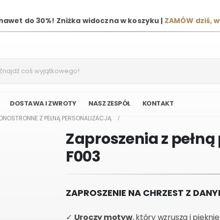
 nawet do 30%! Zniżka widoczna w koszyku |
ZAMÓW dziś, 
DOSTAWA I ZWROTY
NASZ ZESPÓŁ
KONTAKT
EDNOSTRONNE Z PEŁNĄ PERSONALIZACJĄ
Zaproszenia z pełną 
F003
ZAPROSZENIE NA CHRZEST Z DAN
✓
Uroczy motyw
, który wzrusza i piękn