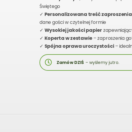
Świętego
✓
Personalizowana treść zaproszenia
dane gości w czytelnej formie
✓
Wysokiej jakości papier
zapewniający
✓
Koperta w zestawie
– zaproszenia go
✓
Spójna oprawa uroczystości
– ideal
Zamów DZIŚ
– wyślemy jutro.