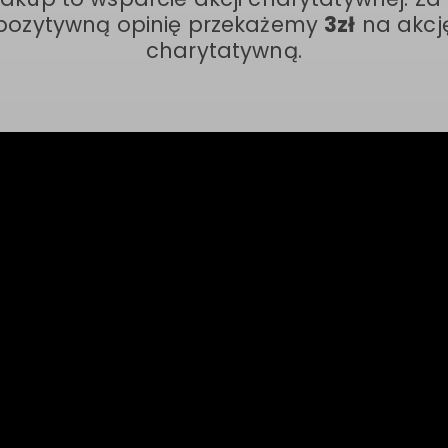
pozytywną opinię przekażemy
3zł
na akcj
charytatywną.