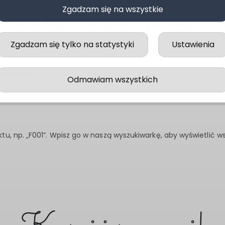
Zgadzam się na wszystkie
a Chrzest Święty z uzupełnionymi danymi u
Zgadzam się tylko na statystyki
Ustawienia
amówienia.
Odmawiam wszystkich
i skontaktujemy się z Tobą.
u, np. „F001”. Wpisz go w naszą wyszukiwarkę, aby wyświetlić 