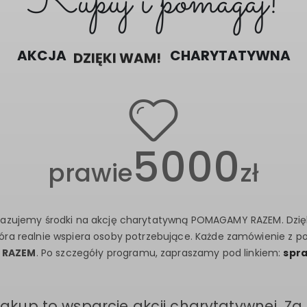
Kupuj i pomagaj!
AKCJA
DZIĘKI WAM!
CHARYTATYWNA
5000
prawie
zł
azujemy środki na akcję charytatywną POMAGAMY RAZEM. Dzię
tóra realnie wspiera osoby potrzebujące. Każde zamówienie z p
 RAZEM
. Po szczegóły programu, zapraszamy pod linkiem:
spr
zakup to wsparcie akcji charytatywnej. Za