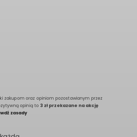
ki zakupom oraz opiniom pozostawianym przez
ozytywną opinią to
3 zł przekazane na akcję
awdź zasady
 każdą