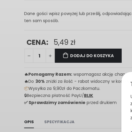
Dane gości wpisz powyżej lub prześlij, odpowiadaj
ten sam sposób.
CENA:
5,49
zł
DODAJ DO KOSZYKA
🔥
Pomagamy Razem:
wspomagasz akcję charyta
🔥
Do
30%
zniżki za ilość - rabat widoczny w koszyku
📦
Wysyłka za 9,90zł do Paczkomatu.
🔒Bezpieczna płatność PayU/
BLIK
✅ Sprawdzimy zamówienie
przed drukiem
OPIS
SPECYFIKACJA