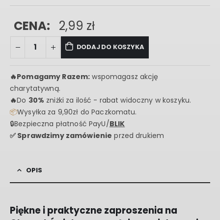
CENA:
2,99
zł
DODAJ DO KOSZYKA
🔥
Pomagamy Razem:
wspomagasz akcję
charytatywną.
🔥
Do
30%
zniżki za ilość - rabat widoczny w koszyku.
📦
Wysyłka za 9,90zł do Paczkomatu.
🔒Bezpieczna płatność PayU/
BLIK
✅ Sprawdzimy zamówienie
przed drukiem
OPIS
Piękne i praktyczne zaproszenia na