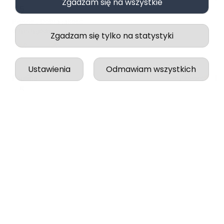
Zgadzam się na wszystkie
5
Piękne . Dobra jakość
w tym tygodniu
Zgadzam się tylko na statystyki
0
0
Ustawienia
Odmawiam wszystkich
Paulina
zweryfikowano
5
Wszystko odbyło się idealnie, zgodnie z zapowiedzią.
w tym tygodniu
0
0
podgląd