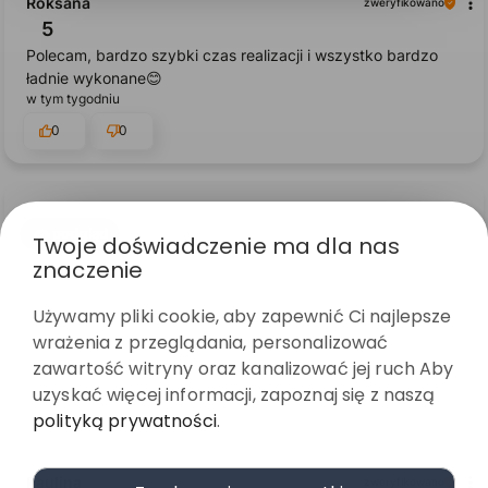
Roksana
zweryfikowano
5
Polecam, bardzo szybki czas realizacji i wszystko bardzo
ładnie wykonane😊
w tym tygodniu
0
0
podgląd
Twoje doświadczenie ma dla nas
znaczenie
Używamy pliki cookie, aby zapewnić Ci najlepsze
wrażenia z przeglądania, personalizować
zawartość witryny oraz kanalizować jej ruch Aby
uzyskać więcej informacji, zapoznaj się z naszą
polityką prywatności
.
Paulina
zweryfikowano