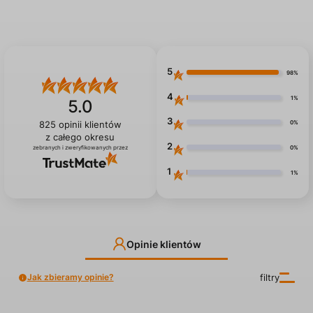
5
98%
4
1%
5.0
3
0%
825
opinii klientów
z całego okresu
2
0%
zebranych i zweryfikowanych przez
1
1%
Opinie klientów
Jak zbieramy opinie?
filtry