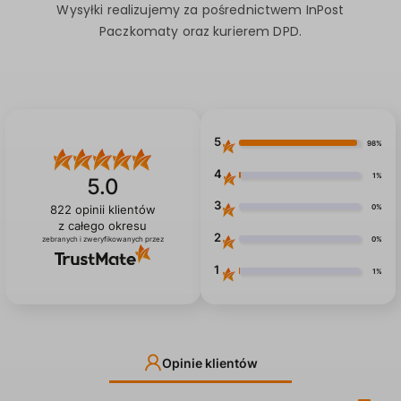
Szybka i wygodna dostawa:
Wysyłki realizujemy za pośrednictwem InPost
Paczkomaty oraz kurierem DPD.
5
98%
4
1%
5.0
3
0%
822
opinii klientów
z całego okresu
2
0%
zebranych i zweryfikowanych przez
1
1%