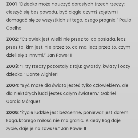
Z001
: “Dziecko może nauczyć dorosłych trzech rzeczy:
cieszyć się bez powodu, być ciągle czymś zajętym i
domagać się ze wszystkich sił tego, czego pragnie.” Paulo
Coelho
Z002
: “Człowiek jest wielki nie przez to, co posiada, lecz
przez to, kim jest; nie przez to, co ma, lecz przez to, czym
dzieli się z innymi.” Jan Paweł II
Z003
: “Trzy rzeczy pozostały z raju: gwiazdy, kwiaty i oczy
dziecka.” Dante Alighieri
Z004
: “Być może dla świata jesteś tylko człowiekiem, ale
dla niektórych ludzi jesteś całym światem.” Gabriel
García Márquez
Z005
: “Życie ludzkie jest bezcenne, ponieważ jest darem
Boga, którego miłość nie ma granic. A kiedy Bóg daje
życie, daje je na zawsze.” Jan Paweł II