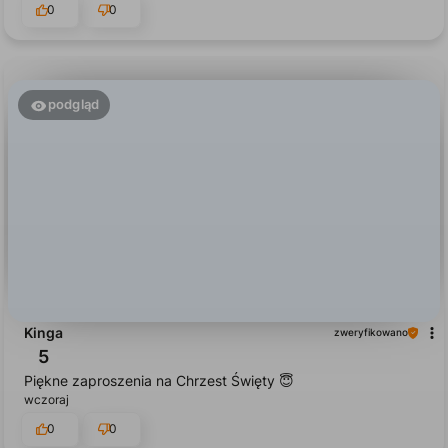
zastrzeżeń. Dobra robota
wczoraj
0
0
podgląd
Kinga
zweryfikowano
5
Piękne zaproszenia na Chrzest Święty 😇
wczoraj