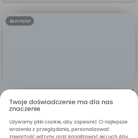
0
0
podgląd
Twoje doświadczenie ma dla nas
Paulina
zweryfikowano
znaczenie
5
Piękne . Dobra jakość
Używamy pliki cookie, aby zapewnić Ci najlepsze
wczoraj
wrażenia z przeglądania, personalizować
0
0
zawartość witryny oraz kanalizować jej ruch Aby