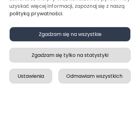
uzyskać więcej informacji, zapoznaj się z naszą
polityką prywatności
.
Paulina
zweryfikowano
5
Wszystko odbyło się idealnie, zgodnie z zapowiedzią.
Zgadzam się na wszystkie
wczoraj
0
0
Zgadzam się tylko na statystyki
Ustawienia
Odmawiam wszystkich
podgląd