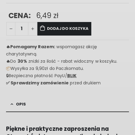
CENA:
6,49
zł
DODAJ DO KOSZYKA
🔥
Pomagamy Razem:
wspomagasz akcję
charytatywną.
🔥
Do
30%
zniżki za ilość - rabat widoczny w koszyku.
📦
Wysyłka za 9,90zł do Paczkomatu.
🔒Bezpieczna płatność PayU/
BLIK
✅ Sprawdzimy zamówienie
przed drukiem
OPIS
Piękne i praktyczne zaproszenia na