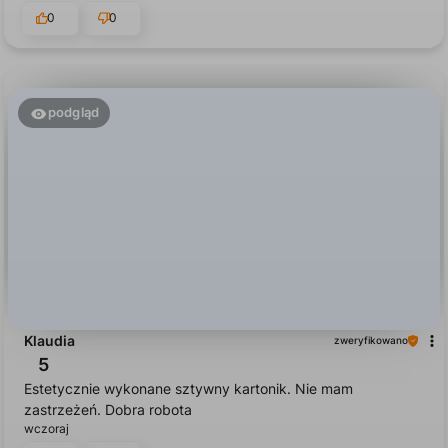
jest idealnie dopasowane do całości. 💪🔥
dzisiaj
0
0
podgląd
Klaudia
zweryfikowano
5
Estetycznie wykonane sztywny kartonik. Nie mam