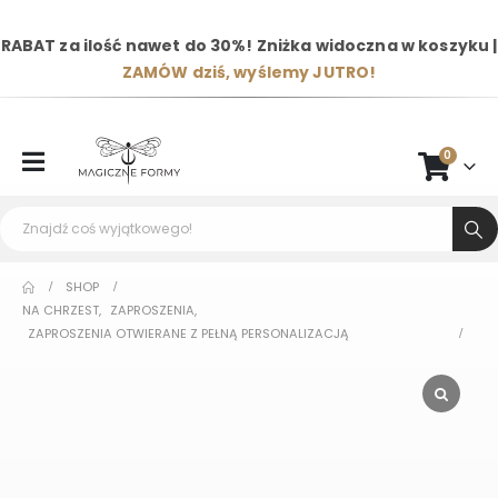
RABAT za ilość nawet do 30%! Zniżka widoczna w koszyku |
ZAMÓW dziś, wyślemy JUTRO!
0
SHOP
NA CHRZEST
,
ZAPROSZENIA
,
ZAPROSZENIA OTWIERANE Z PEŁNĄ PERSONALIZACJĄ