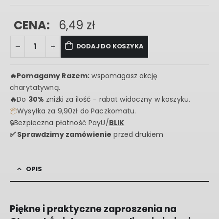
CENA:
6,49
zł
DODAJ DO KOSZYKA
🔥
Pomagamy Razem:
wspomagasz akcję
charytatywną.
🔥
Do
30%
zniżki za ilość - rabat widoczny w koszyku.
📦
Wysyłka za 9,90zł do Paczkomatu.
🔒Bezpieczna płatność PayU/
BLIK
✅ Sprawdzimy zamówienie
przed drukiem
OPIS
Piękne i praktyczne zaproszenia na