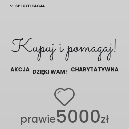
SPECYFIKACJA
Kupuj i pomagaj!
AKCJA
DZIĘKI WAM!
CHARYTATYWNA
5000
prawie
zł