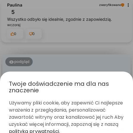
Paulina
zweryfikowano
5
Wszystko odbyło się idealnie, zgodnie z zapowiedzią.
wczoraj
0
0
podgląd
Twoje doświadczenie ma dla nas
znaczenie
Używamy pliki cookie, aby zapewnić Ci najlepsze
wrażenia z przeglądania, personalizować
zawartość witryny oraz kanalizować jej ruch Aby
uzyskać więcej informacji, zapoznaj się z naszą
Jessica
zweryfikowano
polityką prywatności
.