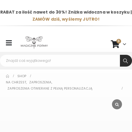
RABAT za ilość nawet do 30%! Zniżka widoczna w koszyku |
ZAMÓW dziś, wyślemy JUTRO!
0
SHOP
NA CHRZEST
,
ZAPROSZENIA
,
ZAPROSZENIA OTWIERANE Z PEŁNĄ PERSONALIZACJĄ