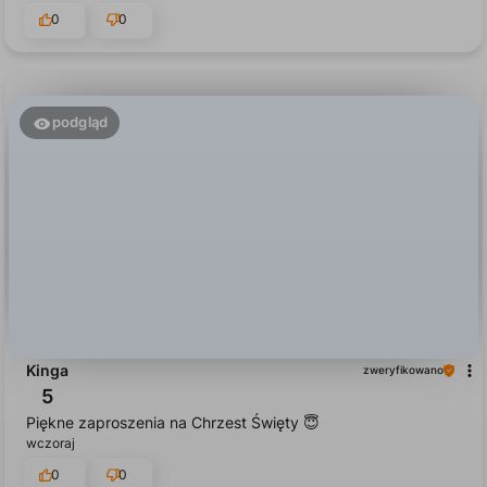
0
0
podgląd
Kinga
zweryfikowano
5
Piękne zaproszenia na Chrzest Święty 😇
wczoraj
0
0