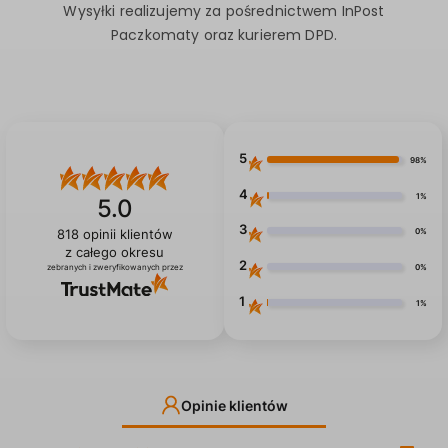
Wysyłki realizujemy za pośrednictwem InPost
Paczkomaty oraz kurierem DPD.
5
98%
4
1%
5.0
3
0%
818
opinii klientów
z całego okresu
2
0%
zebranych i zweryfikowanych przez
1
1%
Opinie klientów