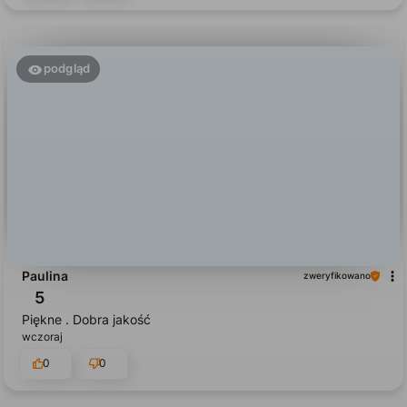
podgląd
Paulina
zweryfikowano
5
Piękne . Dobra jakość
wczoraj
0
0