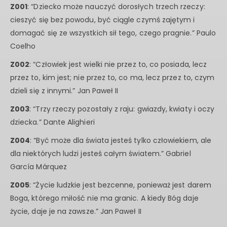
Z001
: “Dziecko może nauczyć dorosłych trzech rzeczy:
cieszyć się bez powodu, być ciągle czymś zajętym i
domagać się ze wszystkich sił tego, czego pragnie.” Paulo
Coelho
Z002
: “Człowiek jest wielki nie przez to, co posiada, lecz
przez to, kim jest; nie przez to, co ma, lecz przez to, czym
dzieli się z innymi.” Jan Paweł II
Z003
: “Trzy rzeczy pozostały z raju: gwiazdy, kwiaty i oczy
dziecka.” Dante Alighieri
Z004
: “Być może dla świata jesteś tylko człowiekiem, ale
dla niektórych ludzi jesteś całym światem.” Gabriel
García Márquez
Z005
: “Życie ludzkie jest bezcenne, ponieważ jest darem
Boga, którego miłość nie ma granic. A kiedy Bóg daje
życie, daje je na zawsze.” Jan Paweł II