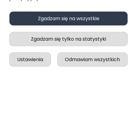
5
Jakość, wykonanie i wysyłka na najwyższym poziomie!
w tym tygodniu
Zgadzam się na wszystkie
0
0
Zgadzam się tylko na statystyki
podgląd
Ustawienia
Odmawiam wszystkich
PaulinKa
zweryfikowano
5