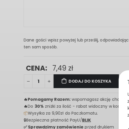
Dane gości wpisz powyżej lub prześlij, odpowiadaj
ten sam sposób.
CENA:
7,49
zł
DODAJ DO KOSZYKA
🔥
Pomagamy Razem:
wspomagasz akcję charyta
🔥
Do
30%
zniżki za ilość - rabat widoczny w koszyku
📦
Wysyłka za 9,90zł do Paczkomatu.
🔒Bezpieczna płatność PayU/
BLIK
✅ Sprawdzimy zamówienie
przed drukiem