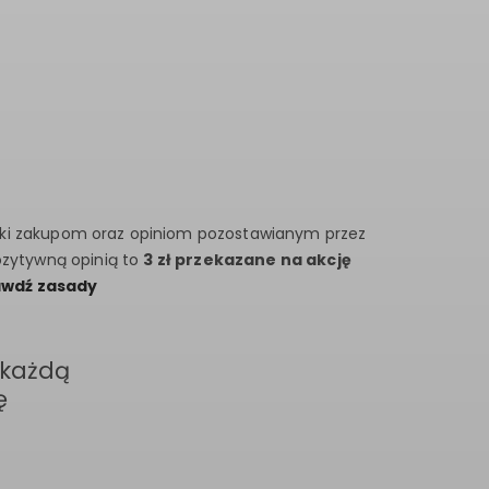
ki zakupom oraz opiniom pozostawianym przez
ozytywną opinią to
3 zł przekazane na akcję
awdź zasady
 każdą
ę