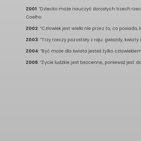
Z001
: “Dziecko może nauczyć dorosłych trzech rzecz
Coelho
Z002
: “Człowiek jest wielki nie przez to, co posiada, 
Z003
: “Trzy rzeczy pozostały z raju: gwiazdy, kwiaty 
Z004
: “Być może dla świata jesteś tylko człowiekie
Z005
: “Życie ludzkie jest bezcenne, ponieważ jest d