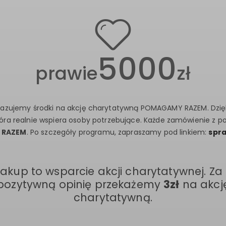
5000
prawie
zł
azujemy środki na akcję charytatywną POMAGAMY RAZEM. Dzię
tóra realnie wspiera osoby potrzebujące. Każde zamówienie z p
 RAZEM
. Po szczegóły programu, zapraszamy pod linkiem:
spr
zakup to wsparcie akcji charytatywnej. Za
pozytywną opinię przekażemy
3zł
na akcj
charytatywną.