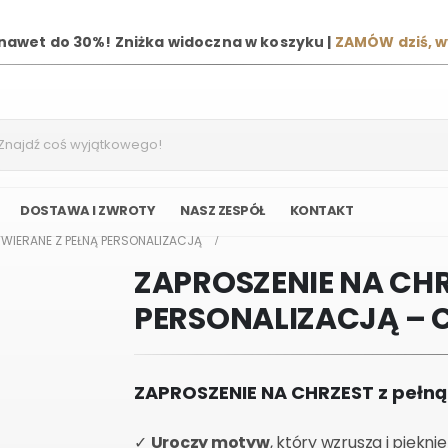
 nawet do 30%! Zniżka widoczna w koszyku |
ZAMÓW dziś, 
DOSTAWA I ZWROTY
NASZ ZESPÓŁ
KONTAKT
WIERANE Z PEŁNĄ PERSONALIZACJĄ
ZAPROSZENIE NA CHR
PERSONALIZACJĄ – 
ZAPROSZENIE NA CHRZEST z pełną
✓
Uroczy motyw
, który wzrusza i piękn