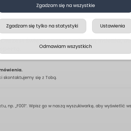
Zgadzam się na wszystkie
Zgadzam się tylko na statystyki
Ustawienia
 Chrzest Święty z personalizacją imienia, d
Odmawiam wszystkich
opertą.
amówienia.
i skontaktujemy się z Tobą.
u, np. „F001”. Wpisz go w naszą wyszukiwarkę, aby wyświetlić 