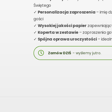
Świętego
✓
Personalizacja zaproszenia
– imię d
gości
✓
Wysokiej jakości papier
zapewniający
✓
Koperta w zestawie
– zaproszenia go
✓
Spójna oprawa uroczystości
– ideal
Zamów DZIŚ
– wyślemy jutro.