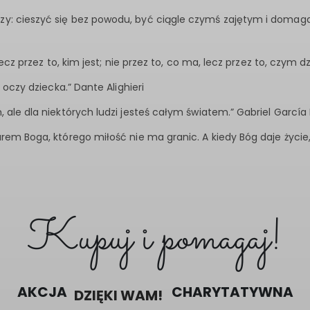
y: cieszyć się bez powodu, być ciągle czymś zajętym i domagać 
lecz przez to, kim jest; nie przez to, co ma, lecz przez to, czym dzi
i oczy dziecka.” Dante Alighieri
m, ale dla niektórych ludzi jesteś całym światem.” Gabriel Garcí
arem Boga, którego miłość nie ma granic. A kiedy Bóg daje życie, 
Kupuj i pomagaj!
AKCJA
DZIĘKI WAM!
CHARYTATYWNA