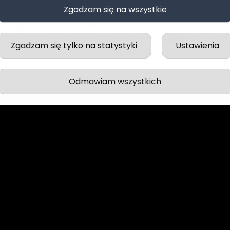
Zgadzam się na wszystkie
zakup to wsparcie akcji charytatywnej. Za
pozytywną opinię przekażemy
3zł
na akcj
Zgadzam się tylko na statystyki
Ustawienia
charytatywną.
Odmawiam wszystkich