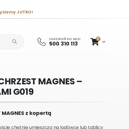
wyślemy JUTRO!
ZADZWOŃ DO NAS!
0
500 310 113
CHRZEST MAGNES –
MI G019
 MAGNES z kopertą
ście chętnie umieszczą na lodówce lub tablicy