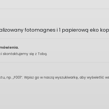
nalizowany fotomagnes i 1 papierową eko ko
amówienia.
i skontaktujemy się z Tobą.
u, np. „F001”. Wpisz go w naszą wyszukiwarkę, aby wyświetlić 