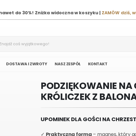
 nawet do 30%! Zniżka widoczna w koszyku |
ZAMÓW dziś, 
DOSTAWA I ZWROTY
NASZ ZESPÓŁ
KONTAKT
PODZIĘKOWANIE NA 
KRÓLICZEK Z BALONA
UPOMINEK DLA GOŚCI NA CHRZEST
✓
Praktyczna forma
– magnes, który go