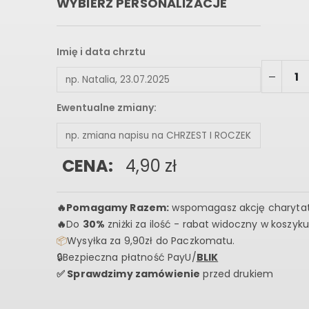
WYBIERZ PERSONALIZACJE
Imię i data chrztu
Ewentualne zmiany:
CENA:
4,90
zł
🔥
Pomagamy Razem:
wspomagasz akcję charyta
🔥
Do
30%
zniżki za ilość - rabat widoczny w koszyku
📦
Wysyłka za 9,90zł do Paczkomatu.
🔒Bezpieczna płatność PayU/
BLIK
✅ Sprawdzimy zamówienie
przed drukiem