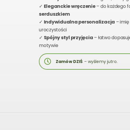
✓
Eleganckie wręczenie
– do każdego 
serduszkiem
✓
Indywidualna personalizacja
– imię
uroczystości
✓
Spójny styl przyjęcia
– łatwo dopasuj
motywie
Zamów DZIŚ
– wyślemy jutro.