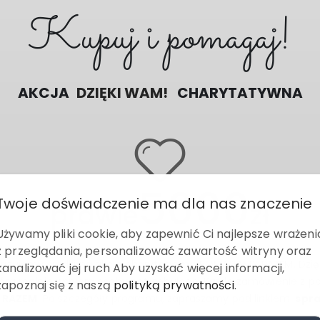
Kupuj i pomagaj!
AKCJA
CHARYTATYWN
POMAGAMY RAZEM
DZIĘKI WAM!
5000
Twoje doświadczenie ma dla nas znaczenie
prawie
zł
Używamy pliki cookie, aby zapewnić Ci najlepsze wrażeni
z przeglądania, personalizować zawartość witryny oraz
azujemy środki na akcję charytatywną POMAGAMY RAZEM. Dzię
kanalizować jej ruch Aby uzyskać więcej informacji,
tóra realnie wspiera osoby potrzebujące. Każde zamówienie z p
zapoznaj się z naszą
polityką prywatności
.
 RAZEM
. Po szczegóły programu, zapraszamy pod linkiem:
spr