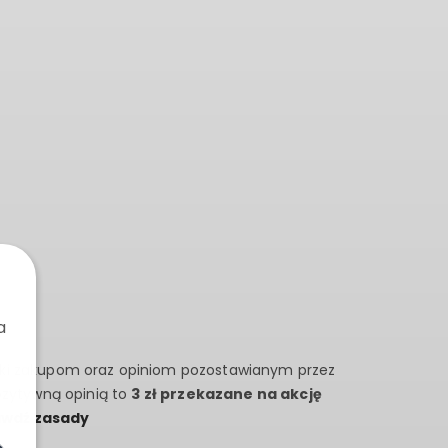
A
a
ki zakupom oraz opiniom pozostawianym przez
ozytywną opinią to
3 zł przekazane na akcję
awdź zasady