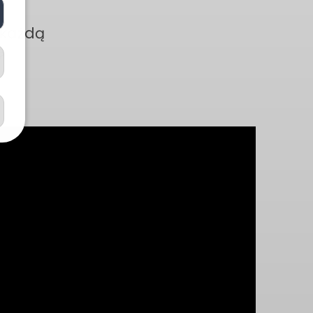
 każdą
ę