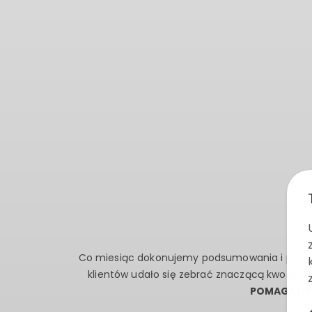
Co miesiąc dokonujemy podsumowania i przek
klientów udało się zebrać znaczącą kwotę, k
POMAGAMY