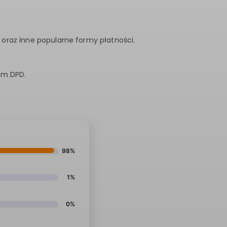
 oraz inne popularne formy płatności.
em DPD.
98%
1%
0%