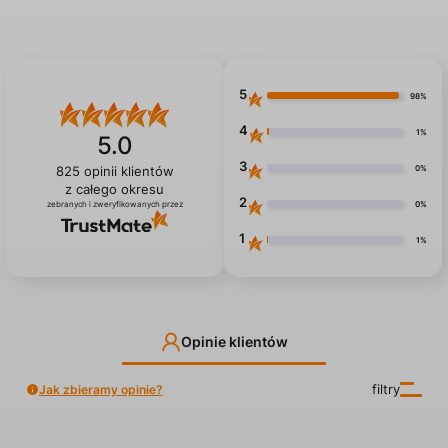
5
98%
4
1%
5.0
3
0%
825
opinii klientów
z całego okresu
2
0%
zebranych i zweryfikowanych przez
1
1%
Opinie klientów
Jak zbieramy opinie?
filtry
Milena
zweryfikowano