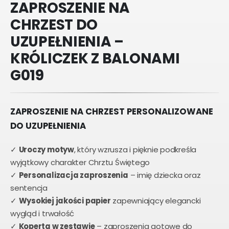
ZAPROSZENIE NA
CHRZEST DO
UZUPEŁNIENIA –
KRÓLICZEK Z BALONAMI
G019
ZAPROSZENIE NA CHRZEST PERSONALIZOWANE
DO UZUPEŁNIENIA
✓
Uroczy motyw
, który wzrusza i pięknie podkreśla
wyjątkowy charakter Chrztu Świętego
✓
Personalizacja zaproszenia
– imię dziecka oraz
sentencja
✓
Wysokiej jakości papier
zapewniający elegancki
wygląd i trwałość
✓
Koperta w zestawie
– zaproszenia gotowe do