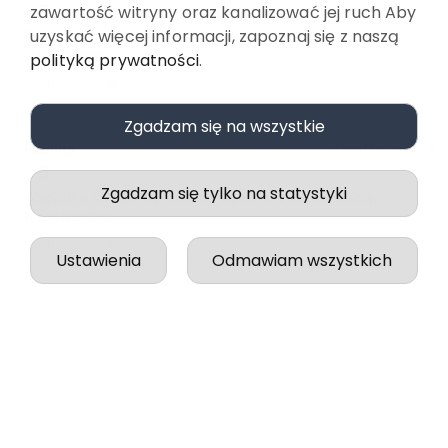
w tym tygodniu
zawartość witryny oraz kanalizować jej ruch Aby
uzyskać więcej informacji, zapoznaj się z naszą
0
0
polityką prywatności
.
Paulina
zweryfikowano
5
Zgadzam się na wszystkie
Wszystko odbyło się idealnie, zgodnie z zapowiedzią.
w tym tygodniu
Zgadzam się tylko na statystyki
0
0
Ustawienia
Odmawiam wszystkich
podgląd