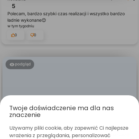
ładnie wykonane😊
w tym tygodniu
0
0
podgląd
Twoje doświadczenie ma dla nas
znaczenie
Paulina
zweryfikowano
Używamy pliki cookie, aby zapewnić Ci najlepsze
5
wrażenia z przeglądania, personalizować
Piękne . Dobra jakość