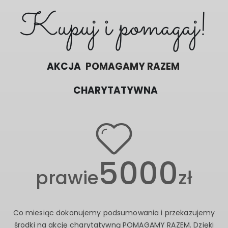
Kupuj i pomagaj!
DZIĘKI WAM!
AKCJA
CHARYTATYWNA
POMAGAMY RAZEM
5000
prawie
zł
Co miesiąc dokonujemy podsumowania i przekazujemy
środki na akcję charytatywną POMAGAMY RAZEM. Dzięki
zakupom oraz opiniom pozostawianym przez klientów
udało się zebrać znaczącą kwotę, która realnie wspiera