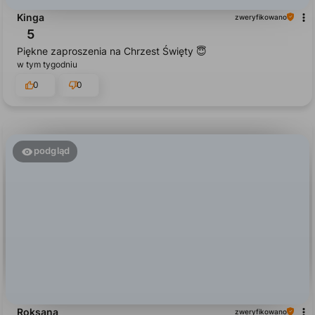
5
Piękne zaproszenia na Chrzest Święty 😇
w tym tygodniu
0
0
podgląd
Roksana
zweryfikowano
5
Polecam, bardzo szybki czas realizacji i wszystko bardzo