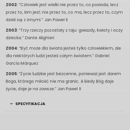
Z002
: “Człowiek jest wielki nie przez to, co posiada, lecz
przez to, kim jest; nie przez to, co ma, lecz przez to, czym
dzieli się z innymi.” Jan Paweł II
Z003
: “Trzy rzeczy pozostały z raju: gwiazdy, kwiaty i oczy
dziecka.” Dante Alighieri
Z004
: “Być może dla świata jesteś tylko człowiekiem, ale
dla niektórych ludzi jesteś całym światem.” Gabriel
García Márquez
Z005
: “Życie ludzkie jest bezcenne, ponieważ jest darem
Boga, którego miłość nie ma granic. A kiedy Bóg daje
życie, daje je na zawsze.” Jan Paweł II
SPECYFIKACJA