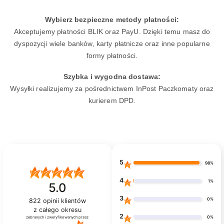
Wybierz bezpieczne metody płatności:
Akceptujemy płatności BLIK oraz PayU. Dzięki temu masz do
dyspozycji wiele banków, karty płatnicze oraz inne popularne
formy płatności.
Szybka i wygodna dostawa:
Wysyłki realizujemy za pośrednictwem InPost Paczkomaty oraz
kurierem DPD.
5
98%
4
1%
5.0
3
0%
822
opinii klientów
z całego okresu
2
0%
zebranych i zweryfikowanych przez