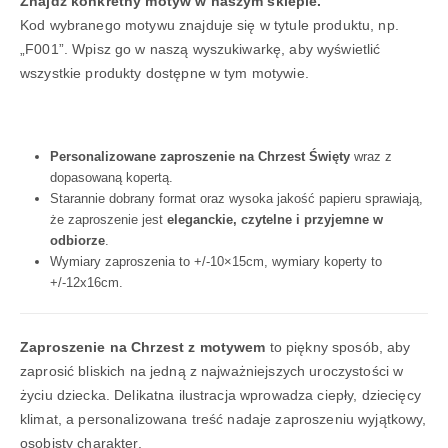
Znajdź konkretny motyw w naszym sklepie.
Kod wybranego motywu znajduje się w tytule produktu, np.
„F001”. Wpisz go w naszą wyszukiwarkę, aby wyświetlić
wszystkie produkty dostępne w tym motywie.
Personalizowane zaproszenie na Chrzest Święty
wraz z
dopasowaną kopertą.
Starannie dobrany format oraz wysoka jakość papieru sprawiają,
że zaproszenie jest
eleganckie, czytelne i przyjemne w
odbiorze
.
Wymiary zaproszenia to +/-10×15cm, wymiary koperty to
+/-12x16cm.
Zaproszenie na Chrzest z motywem
to piękny sposób, aby
zaprosić bliskich na jedną z najważniejszych uroczystości w
życiu dziecka. Delikatna ilustracja wprowadza ciepły, dziecięcy
klimat, a personalizowana treść nadaje zaproszeniu wyjątkowy,
osobisty charakter.