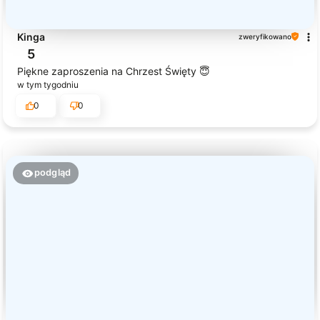
Kinga
zweryfikowano
5
Piękne zaproszenia na Chrzest Święty 😇
w tym tygodniu
0
0
podgląd