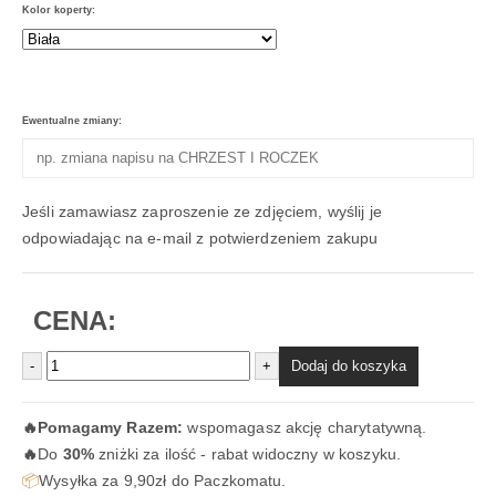
Kolor koperty:
Ewentualne zmiany:
Jeśli zamawiasz zaproszenie ze zdjęciem, wyślij je
odpowiadając na e-mail z potwierdzeniem zakupu
CENA:
Dodaj do koszyka
-
+
🔥
Pomagamy Razem:
wspomagasz akcję charytatywną.
🔥
Do
30%
zniżki za ilość - rabat widoczny w koszyku.
📦
Wysyłka za 9,90zł do Paczkomatu.