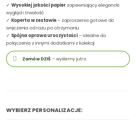
✓
Wysokiej jakości papier
zapewniający elegancki
wygląd i trwałość
✓
Koperta w zestawie
– zaproszenia gotowe do
wręczenia od razu po otrzymaniu
✓
Spójna oprawa uroczystości
– idealne do
połączenia z innymi dodatkami z kolekcji
Zamów DZIŚ
– wyślemy jutro.
WYBIERZ PERSONALIZACJE: