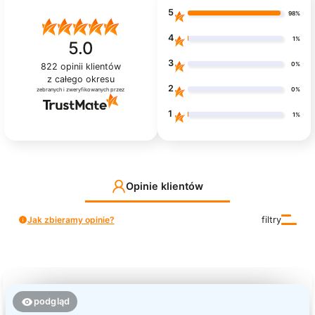
5
98%
4
1%
5.0
3
0%
822
opinii klientów
z całego okresu
2
0%
zebranych i zweryfikowanych przez
1
1%
Opinie klientów
Jak zbieramy opinie?
filtry
podgląd