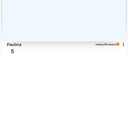
Paulina
zweryfikowano
5
Piękne . Dobra jakość
w tym tygodniu
0
0
Paulina
zweryfikowano
5
Wszystko odbyło się idealnie, zgodnie z zapowiedzią.
w tym tygodniu
0
0