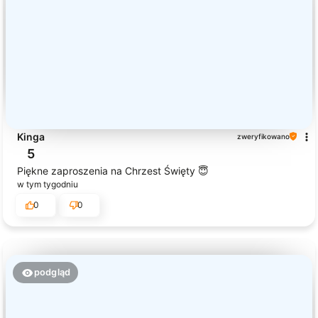
Kinga
zweryfikowano
5
Piękne zaproszenia na Chrzest Święty 😇
w tym tygodniu
0
0
podgląd