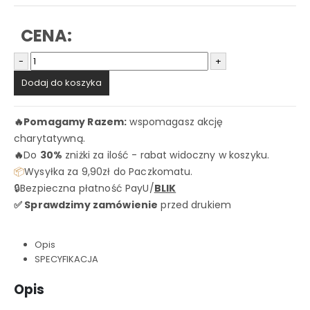
CENA:
-
+
Dodaj do koszyka
🔥
Pomagamy Razem:
wspomagasz akcję
charytatywną.
🔥
Do
30%
zniżki za ilość - rabat widoczny w koszyku.
📦
Wysyłka za 9,90zł do Paczkomatu.
🔒Bezpieczna płatność PayU/
BLIK
✅ Sprawdzimy zamówienie
przed drukiem
Opis
SPECYFIKACJA
Opis