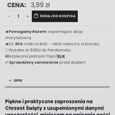
CENA:
3,99
zł
DODAJ DO KOSZYKA
🔥
Pomagamy Razem:
wspomagasz akcję
charytatywną.
🔥
Do
30%
zniżki za ilość - rabat widoczny w koszyku.
📦
Wysyłka za 9,90zł do Paczkomatu.
🔒Bezpieczna płatność PayU/
BLIK
✅ Sprawdzimy zamówienie
przed drukiem
OPIS
Piękne i praktyczne zaproszenia na
Chrzest Święty z uzupełnionymi danymi
uroczystości, miejscem na wpisanie gości