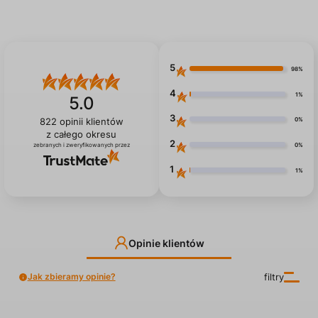
5
98%
4
1%
5.0
3
0%
822
opinii klientów
z całego okresu
2
0%
zebranych i zweryfikowanych przez
1
1%
Opinie klientów
Jak zbieramy opinie?
filtry