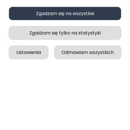
wczoraj
0
0
Zgadzam się na wszystkie
Zgadzam się tylko na statystyki
podgląd
Ustawienia
Odmawiam wszystkich
Jessica
zweryfikowano
5
Jakość, wykonanie i wysyłka na najwyższym poziomie!
w tym tygodniu