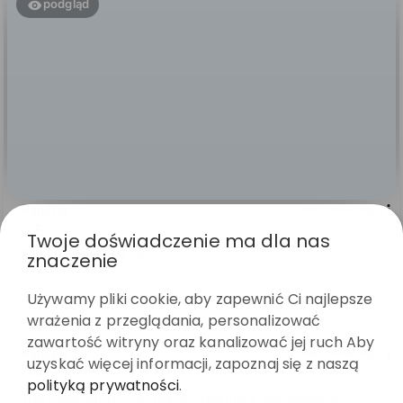
podgląd
Paulina
zweryfikowano
5
Twoje doświadczenie ma dla nas
Piękne . Dobra jakość
znaczenie
wczoraj
Używamy pliki cookie, aby zapewnić Ci najlepsze
0
0
wrażenia z przeglądania, personalizować
zawartość witryny oraz kanalizować jej ruch Aby
Paulina
zweryfikowano
uzyskać więcej informacji, zapoznaj się z naszą
5
polityką prywatności
.
Wszystko odbyło się idealnie, zgodnie z zapowiedzią.