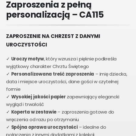
Zaproszenia z pełną
personalizacją – CA115
ZAPROSZENIE NA CHRZEST Z DANYMI
UROCZYSTOŚCI
✓
Uroczy motyw
, który wzrusza i pięknie podkreśla
wyjątkowy charakter Chrztu Świętego
✓
Personalizowana treść zaproszenia
– imię dziecka,
data i miejsce uroczystości, dane gości w czytelnej
formie
✓
Wysokiej jakości papier
zapewniający elegancki
wygląd i trwałość
✓
Koperta w zestawie
– zaproszenia gotowe do
wręczenia od razu po otrzymaniu
✓
Spójna oprawa uroczystości
– idealne do
połączenia z innymi dodatkami z kolekcji