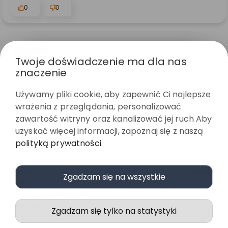
0
0
podgląd
Twoje doświadczenie ma dla nas
znaczenie
Używamy pliki cookie, aby zapewnić Ci najlepsze
wrażenia z przeglądania, personalizować
zawartość witryny oraz kanalizować jej ruch Aby
uzyskać więcej informacji, zapoznaj się z naszą
polityką prywatności
.
Paulina
zweryfikowano
Zgadzam się na wszystkie
5
Piękne . Dobra jakość
w tym tygodniu
Zgadzam się tylko na statystyki
0
0