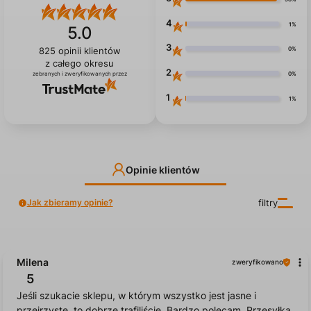
4
1%
5.0
3
0%
825
opinii klientów
z całego okresu
2
0%
zebranych i zweryfikowanych przez
1
1%
Opinie klientów
Jak zbieramy opinie?
filtry
Milena
zweryfikowano
5
Jeśli szukacie sklepu, w którym wszystko jest jasne i
przejrzyste, to dobrze trafiliście. Bardzo polecam. Przesyłka