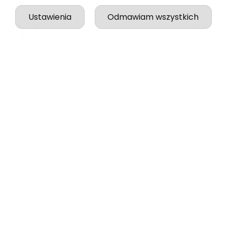
Ustawienia
Odmawiam wszystkich
Paulina
zweryfikowano
5
Wszystko odbyło się idealnie, zgodnie z zapowiedzią.
w tym tygodniu
0
0
podgląd