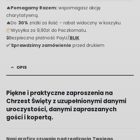
🔥
Pomagamy Razem:
wspomagasz akcję
charytatywną.
🔥
Do
30%
zniżki za ilość - rabat widoczny w koszyku.
📦
Wysyłka za 9,90zł do Paczkomatu.
🔒Bezpieczna płatność PayU/
BLIK
✅ Sprawdzimy zamówienie
przed drukiem
OPIS
Piękne i praktyczne zaproszenia na
Chrzest Święty z uzupełnionymi danymi
uroczystości, danymi zapraszanych
gości i kopertą.
Nasi graficy czuwają nad realizacją Twojego