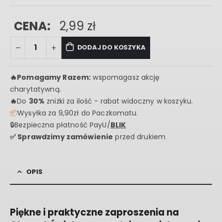
CENA:
2,99
zł
DODAJ DO KOSZYKA
🔥
Pomagamy Razem:
wspomagasz akcję
charytatywną.
🔥
Do
30%
zniżki za ilość - rabat widoczny w koszyku.
📦
Wysyłka za 9,90zł do Paczkomatu.
🔒Bezpieczna płatność PayU/
BLIK
✅ Sprawdzimy zamówienie
przed drukiem
OPIS
Piękne i praktyczne zaproszenia na