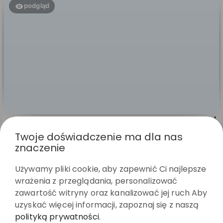
podgląd
Paulina
zweryfikowano
5
Twoje doświadczenie ma dla nas
Piękne . Dobra jakość
znaczenie
w tym tygodniu
Używamy pliki cookie, aby zapewnić Ci najlepsze
0
0
wrażenia z przeglądania, personalizować
zawartość witryny oraz kanalizować jej ruch Aby
Paulina
zweryfikowano
uzyskać więcej informacji, zapoznaj się z naszą
5
polityką prywatności
.