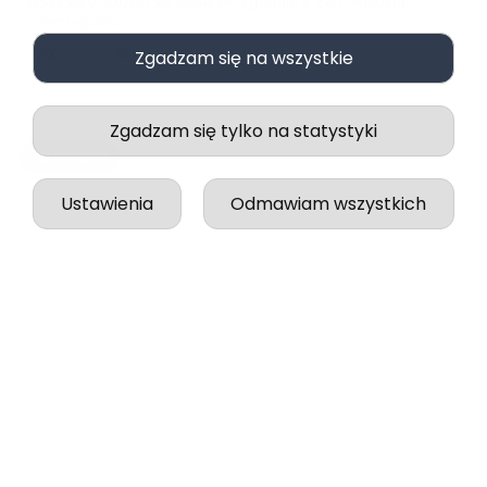
Wszystko odbyło się idealnie, zgodnie z zapowiedzią.
w tym tygodniu
0
0
Zgadzam się na wszystkie
Zgadzam się tylko na statystyki
podgląd
Ustawienia
Odmawiam wszystkich
Jessica
zweryfikowano
5
Jakość, wykonanie i wysyłka na najwyższym poziomie!
w tym tygodniu