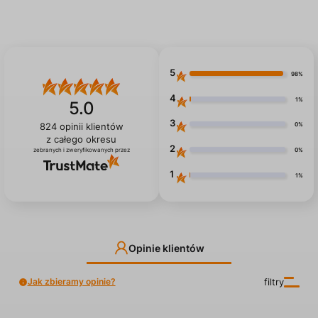
5
98%
4
1%
5.0
3
0%
824
opinii klientów
z całego okresu
2
0%
zebranych i zweryfikowanych przez
1
1%
Opinie klientów
Jak zbieramy opinie?
filtry