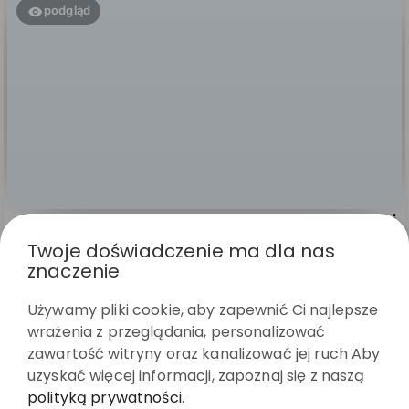
podgląd
Twoje doświadczenie ma dla nas
Paulina
zweryfikowano
znaczenie
5
Piękne . Dobra jakość
Używamy pliki cookie, aby zapewnić Ci najlepsze
w tym tygodniu
wrażenia z przeglądania, personalizować
0
0
zawartość witryny oraz kanalizować jej ruch Aby
uzyskać więcej informacji, zapoznaj się z naszą
polityką prywatności
.
zweryfikowano