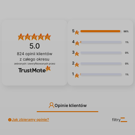
Wysyłki realizujemy za pośrednictwem InPost
Paczkomaty oraz kurierem DPD.
5
98%
4
1%
5.0
3
0%
824
opinii klientów
z całego okresu
2
0%
zebranych i zweryfikowanych przez
1
1%
Opinie klientów
Jak zbieramy opinie?
filtry