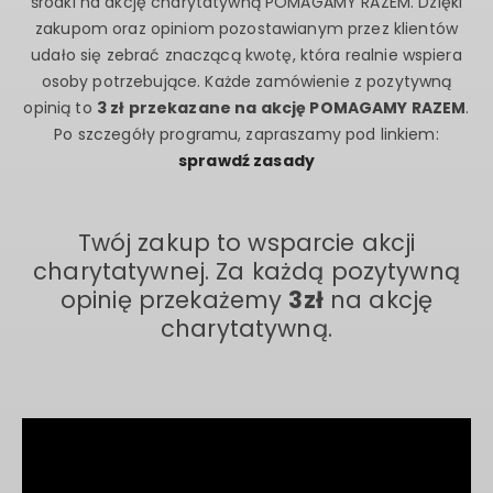
Co miesiąc dokonujemy podsumowania i przekazujemy
środki na akcję charytatywną POMAGAMY RAZEM. Dzięki
zakupom oraz opiniom pozostawianym przez klientów
udało się zebrać znaczącą kwotę, która realnie wspiera
osoby potrzebujące. Każde zamówienie z pozytywną
opinią to
3 zł przekazane na akcję POMAGAMY RAZEM
.
Po szczegóły programu, zapraszamy pod linkiem:
sprawdź zasady
Twój zakup to wsparcie akcji
charytatywnej. Za każdą pozytywną
opinię przekażemy
3zł
na akcję
charytatywną.