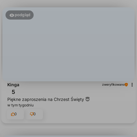
0
0
podgląd
Kinga
zweryfikowano
5
Piękne zaproszenia na Chrzest Święty 😇
w tym tygodniu
0
0