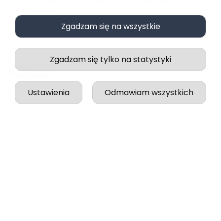
Paulina
5
Wszystko odbyło się idealnie, zgodnie z zapowiedzią.
Zgadzam się na wszystkie
w tym tygodniu
0
0
Zgadzam się tylko na statystyki
Ustawienia
Odmawiam wszystkich
podgląd
Jessica
zweryfikowano
5