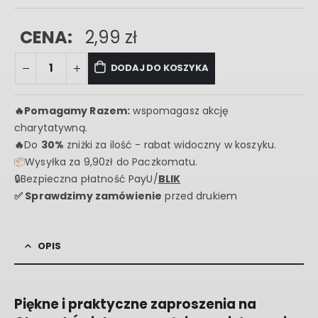
CENA:
2,99
zł
DODAJ DO KOSZYKA
🔥
Pomagamy Razem:
wspomagasz akcję
charytatywną.
🔥
Do
30%
zniżki za ilość - rabat widoczny w koszyku.
📦
Wysyłka za 9,90zł do Paczkomatu.
🔒Bezpieczna płatność PayU/
BLIK
✅ Sprawdzimy zamówienie
przed drukiem
OPIS
Piękne i praktyczne zaproszenia na