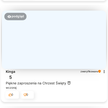
podgląd
Kinga
zweryfikowano
5
Piękne zaproszenia na Chrzest Święty 😇
wczoraj
0
0