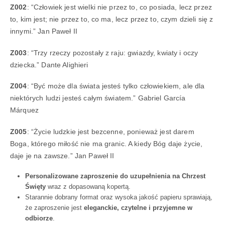
Z002
: “Człowiek jest wielki nie przez to, co posiada, lecz przez
to, kim jest; nie przez to, co ma, lecz przez to, czym dzieli się z
innymi.” Jan Paweł II
Z003
: “Trzy rzeczy pozostały z raju: gwiazdy, kwiaty i oczy
dziecka.” Dante Alighieri
Z004
: “Być może dla świata jesteś tylko człowiekiem, ale dla
niektórych ludzi jesteś całym światem.” Gabriel García
Márquez
Z005
: “Życie ludzkie jest bezcenne, ponieważ jest darem
Boga, którego miłość nie ma granic. A kiedy Bóg daje życie,
daje je na zawsze.” Jan Paweł II
Personalizowane zaproszenie do uzupełnienia na Chrzest
Święty
wraz z dopasowaną kopertą.
Starannie dobrany format oraz wysoka jakość papieru sprawiają,
że zaproszenie jest
eleganckie, czytelne i przyjemne w
odbiorze
.