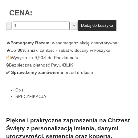
CENA:
Dodaj do koszyka
-
+
🔥
Pomagamy Razem:
wspomagasz akcję charytatywną.
🔥
Do
30%
zniżki za ilość - rabat widoczny w koszyku.
📦
Wysyłka za 9,90zł do Paczkomatu.
🔒Bezpieczna płatność PayU/
BLIK
✅ Sprawdzimy zamówienie
przed drukiem
Opis
SPECYFIKACJA
Piękne i praktyczne zaproszenia na Chrzest
Święty z personalizacją imienia, danymi
uroczystości, sentencją oraz kopertą.