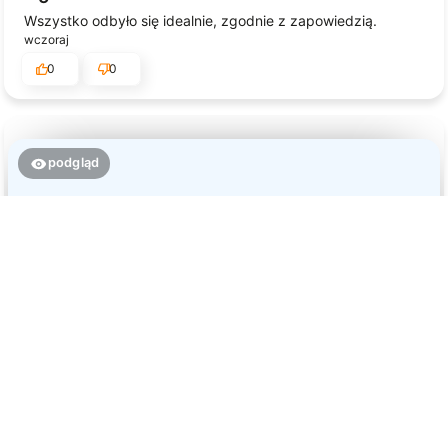
Wszystko odbyło się idealnie, zgodnie z zapowiedzią.
wczoraj
0
0
podgląd
Jessica
zweryfikowano
5
Jakość, wykonanie i wysyłka na najwyższym poziomie!