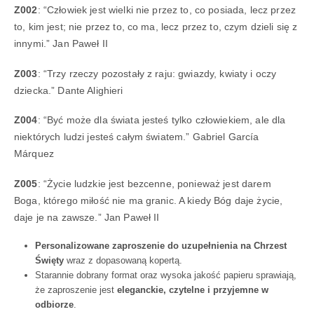
Z002
: “Człowiek jest wielki nie przez to, co posiada, lecz przez
to, kim jest; nie przez to, co ma, lecz przez to, czym dzieli się z
innymi.” Jan Paweł II
Z003
: “Trzy rzeczy pozostały z raju: gwiazdy, kwiaty i oczy
dziecka.” Dante Alighieri
Z004
: “Być może dla świata jesteś tylko człowiekiem, ale dla
niektórych ludzi jesteś całym światem.” Gabriel García
Márquez
Z005
: “Życie ludzkie jest bezcenne, ponieważ jest darem
Boga, którego miłość nie ma granic. A kiedy Bóg daje życie,
daje je na zawsze.” Jan Paweł II
Personalizowane zaproszenie do uzupełnienia na Chrzest
Święty
wraz z dopasowaną kopertą.
Starannie dobrany format oraz wysoka jakość papieru sprawiają,
że zaproszenie jest
eleganckie, czytelne i przyjemne w
odbiorze
.