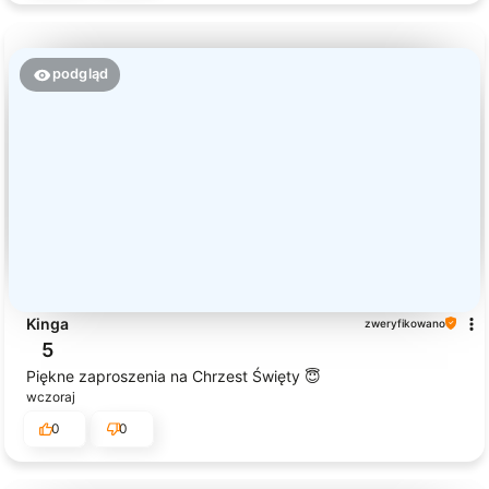
podgląd
Kinga
zweryfikowano
5
Piękne zaproszenia na Chrzest Święty 😇
wczoraj
0
0