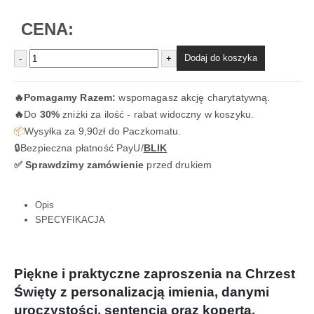
CENA:
Dodaj do koszyka
-
+
🔥
Pomagamy Razem:
wspomagasz akcję charytatywną.
🔥
Do
30%
zniżki za ilość - rabat widoczny w koszyku.
📦
Wysyłka za 9,90zł do Paczkomatu.
🔒Bezpieczna płatność PayU/
BLIK
✅ Sprawdzimy zamówienie
przed drukiem
Opis
SPECYFIKACJA
Piękne i praktyczne zaproszenia na Chrzest
Święty z personalizacją imienia, danymi
uroczystości, sentencją oraz kopertą.