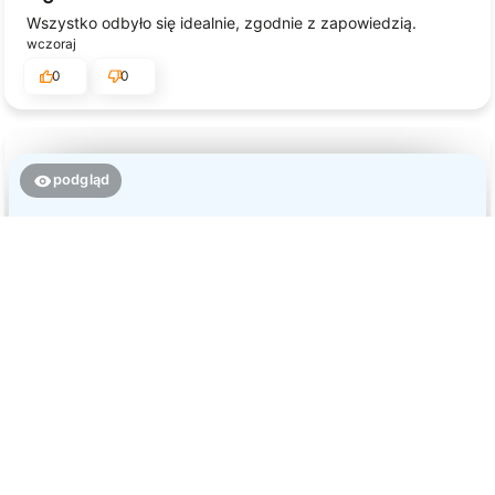
Wszystko odbyło się idealnie, zgodnie z zapowiedzią.
wczoraj
0
0
podgląd
Jessica
zweryfikowano
5
Jakość, wykonanie i wysyłka na najwyższym poziomie!