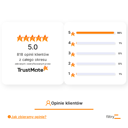
5
98%
4
1%
5.0
3
0%
818
opinii klientów
z całego okresu
2
0%
zebranych i zweryfikowanych przez
1
1%
Opinie klientów
Jak zbieramy opinie?
filtry