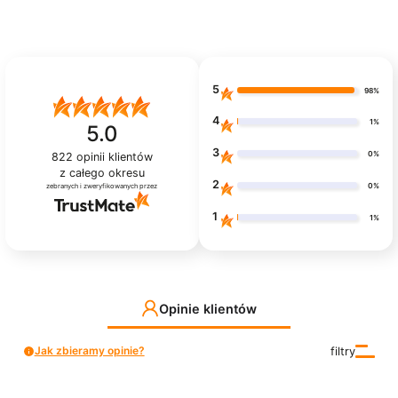
5
98%
4
1%
5.0
3
0%
822
opinii klientów
z całego okresu
2
0%
zebranych i zweryfikowanych przez
1
1%
Opinie klientów
Jak zbieramy opinie?
filtry