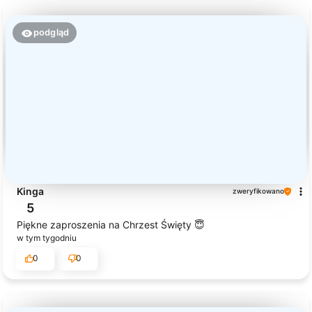
podgląd
Kinga
zweryfikowano
5
Piękne zaproszenia na Chrzest Święty 😇
w tym tygodniu
0
0