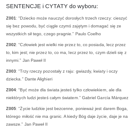
SENTENCJE i CYTATY do wyboru:
Z001
: “Dziecko może nauczyć dorosłych trzech rzeczy: cieszyć
się bez powodu, być ciągle czymś zajętym i domagać się ze
wszystkich sił tego, czego pragnie.” Paulo Coelho
Z002
: “Człowiek jest wielki nie przez to, co posiada, lecz przez
to, kim jest; nie przez to, co ma, lecz przez to, czym dzieli się z
innymi.” Jan Paweł II
Z003
: “Trzy rzeczy pozostały z raju: gwiazdy, kwiaty i oczy
dziecka.” Dante Alighieri
Z004
: “Być może dla świata jesteś tylko człowiekiem, ale dla
niektórych ludzi jesteś całym światem.” Gabriel García Márquez
Z005
: “Życie ludzkie jest bezcenne, ponieważ jest darem Boga,
którego miłość nie ma granic. A kiedy Bóg daje życie, daje je na
zawsze.” Jan Paweł II