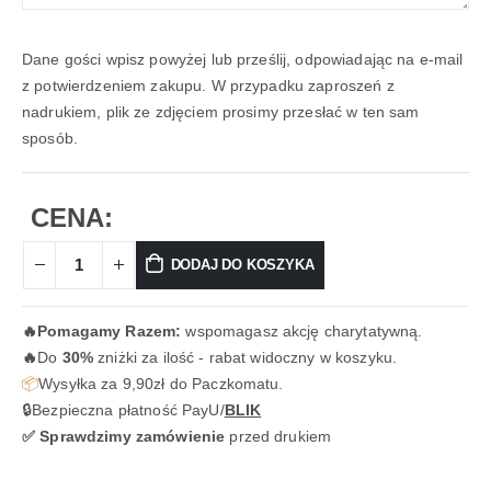
Dane gości wpisz powyżej lub prześlij, odpowiadając na e-mail
z potwierdzeniem zakupu. W przypadku zaproszeń z
nadrukiem, plik ze zdjęciem prosimy przesłać w ten sam
sposób.
CENA:
DODAJ DO KOSZYKA
🔥
Pomagamy Razem:
wspomagasz akcję charytatywną.
🔥
Do
30%
zniżki za ilość - rabat widoczny w koszyku.
📦
Wysyłka za 9,90zł do Paczkomatu.
🔒Bezpieczna płatność PayU/
BLIK
✅ Sprawdzimy zamówienie
przed drukiem