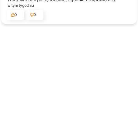
w tym tygodniu
0
0
podgląd
Jessica
zweryfikowano
5
Jakość, wykonanie i wysyłka na najwyższym poziomie!
w tym tygodniu