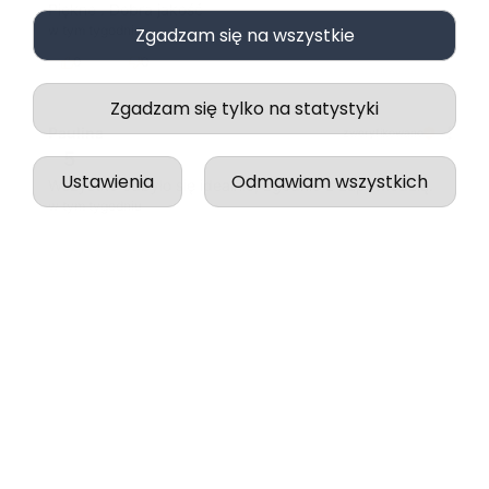
Piękne . Dobra jakość
w tym tygodniu
Zgadzam się na wszystkie
0
0
Zgadzam się tylko na statystyki
Paulina
zweryfikowano
5
Ustawienia
Odmawiam wszystkich
Wszystko odbyło się idealnie, zgodnie z zapowiedzią.
w tym tygodniu
0
0
podgląd