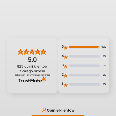
5
98%
4
1%
5.0
3
0%
825
opinii klientów
z całego okresu
2
0%
zebranych i zweryfikowanych przez
1
1%
Opinie klientów