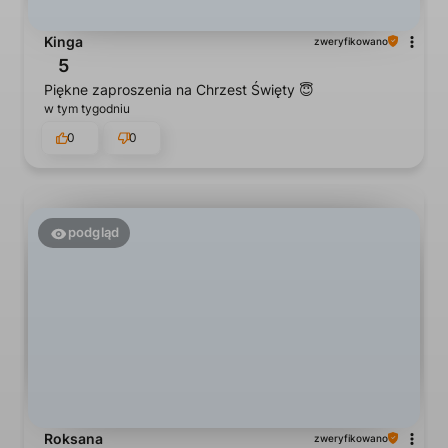
Kinga
zweryfikowano
5
Piękne zaproszenia na Chrzest Święty 😇
w tym tygodniu
0
0
podgląd
Roksana
zweryfikowano