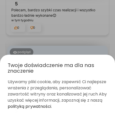
5
Polecam, bardzo szybki czas realizacji i wszystko
bardzo ładnie wykonane😊
w tym tygodniu
0
0
podgląd
Twoje doświadczenie ma dla nas
znaczenie
Używamy pliki cookie, aby zapewnić Ci najlepsze
wrażenia z przeglądania, personalizować
zawartość witryny oraz kanalizować jej ruch Aby
uzyskać więcej informacji, zapoznaj się z naszą
Paulina
zweryfikowano
polityką prywatności
.
5