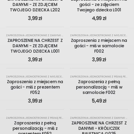
DANYMI - ZE ZDJĘCIEM
gości - ze zdjęciem
TWOJEGO DZIECKA L202
Twojego dziecka L001
3,99
zł
4,99
zł
KREATOR ONLINE
ZAPROSZENIA JEDNOSTRONNE Z DANYMI UROCZYSTOŚCI
,
NA CHRZEST
,
ZAPROSZENIA
ZAPROSZENIA JEDNOSTRONNE Z MIEJSCEM NA GOŚCI
ZAPROSZENIE NA CHRZEST Z
Zaproszenia z miejscem na
DANYMI - ZE ZDJĘCIEM
gości - miś w samolocie
TWOJEGO DZIECKA L001
F002
3,99
zł
3,99
zł
KREATOR ONLINE
KREATOR ONLINE
ZAPROSZENIA JEDNOSTRONNE Z MIEJSCEM NA GOŚCI
,
NA CHRZEST
,
ZAPROSZENIA
ZAPROSZENIA JEDNOSTRONNE Z PEŁNĄ PERSONALIZACJĄ
Zaproszenia z miejscem na
Zaproszenia z pełną
gości - miś z prezentem
personalizacją - miś w
F052
samolocie F002
3,99
zł
5,49
zł
KREATOR ONLINE
ZAPROSZENIA JEDNOSTRONNE Z PEŁNĄ PERSONALIZACJĄ
,
NA CHRZEST
,
ZAPROSZENIA
ZAPROSZENIA JEDNOSTRONNE Z DANYMI UROCZYSTOŚCI
Zaproszenia z pełną
ZAPROSZENIE NA CHRZEST Z
personalizacją - miś z
DANYMI - KRÓLICZEK
prezentem F052
BALETNICA G025