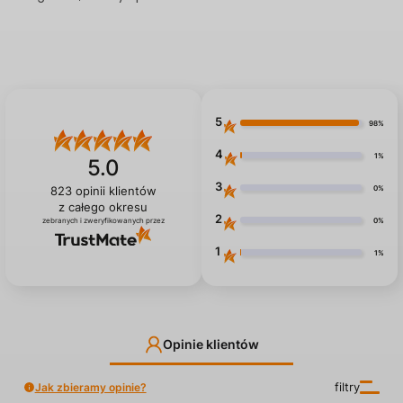
5
98%
4
1%
5.0
3
0%
823
opinii klientów
z całego okresu
2
0%
zebranych i zweryfikowanych przez
1
1%
Opinie klientów
Jak zbieramy opinie?
filtry