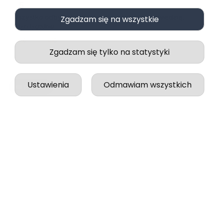
5
Wszystko odbyło się idealnie, zgodnie z zapowiedzią.
Zgadzam się na wszystkie
w tym tygodniu
0
0
Zgadzam się tylko na statystyki
Ustawienia
Odmawiam wszystkich
podgląd
Jessica
zweryfikowano
5