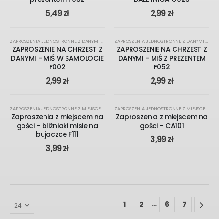
5,49
zł
2,99
zł
ZAPROSZENIA JEDNOSTRONNE Z DANYMI UROCZYSTOŚCI
,
NA CHRZEST
,
ZAPROSZENIA
ZAPROSZENIA JEDNOSTRONNE Z DANYMI UROCZYSTOŚCI
ZAPROSZENIE NA CHRZEST Z
ZAPROSZENIE NA CHRZEST Z
DANYMI - MIŚ W SAMOLOCIE
DANYMI - MIŚ Z PREZENTEM
F002
F052
2,99
zł
2,99
zł
KREATOR ONLINE
ZAPROSZENIA JEDNOSTRONNE Z MIEJSCEM NA GOŚCI
,
NA CHRZEST
,
ZAPROSZENIA
ZAPROSZENIA JEDNOSTRONNE Z MIEJSCEM NA GOŚCI
Zaproszenia z miejscem na
Zaproszenia z miejscem na
gości - bliźniaki misie na
gości - CA101
bujaczce F111
3,99
zł
3,99
zł
…
1
2
6
7