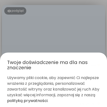
podgląd
Twoje doświadczenie ma dla nas
Paulina
zweryfikowano
znaczenie
5
Piękne . Dobra jakość
Używamy pliki cookie, aby zapewnić Ci najlepsze
w tym tygodniu
wrażenia z przeglądania, personalizować
zawartość witryny oraz kanalizować jej ruch Aby
0
0
uzyskać więcej informacji, zapoznaj się z naszą
polityką prywatności
.
Paulina
zweryfikowano