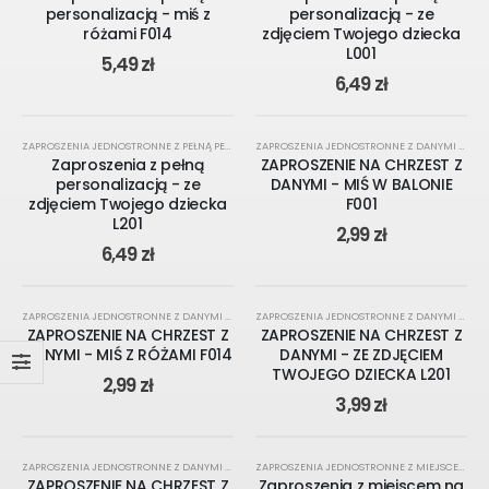
personalizacją - miś z
personalizacją - ze
różami F014
zdjęciem Twojego dziecka
L001
5,49
zł
6,49
zł
KREATOR ONLINE
ZAPROSZENIA JEDNOSTRONNE Z PEŁNĄ PERSONALIZACJĄ
,
NA CHRZEST
,
ZAPROSZENIA
ZAPROSZENIA JEDNOSTRONNE Z DANYMI UROCZYSTOŚCI
Zaproszenia z pełną
ZAPROSZENIE NA CHRZEST Z
personalizacją - ze
DANYMI - MIŚ W BALONIE
zdjęciem Twojego dziecka
F001
L201
2,99
zł
6,49
zł
ZAPROSZENIA JEDNOSTRONNE Z DANYMI UROCZYSTOŚCI
,
NA CHRZEST
,
ZAPROSZENIA
ZAPROSZENIA JEDNOSTRONNE Z DANYMI UROCZYSTOŚCI
ZAPROSZENIE NA CHRZEST Z
ZAPROSZENIE NA CHRZEST Z
DANYMI - MIŚ Z RÓŻAMI F014
DANYMI - ZE ZDJĘCIEM
TWOJEGO DZIECKA L201
2,99
zł
3,99
zł
KREATOR ONLINE
ZAPROSZENIA JEDNOSTRONNE Z DANYMI UROCZYSTOŚCI
,
NA CHRZEST
,
ZAPROSZENIA
ZAPROSZENIA JEDNOSTRONNE Z MIEJSCEM NA GOŚCI
ZAPROSZENIE NA CHRZEST Z
Zaproszenia z miejscem na