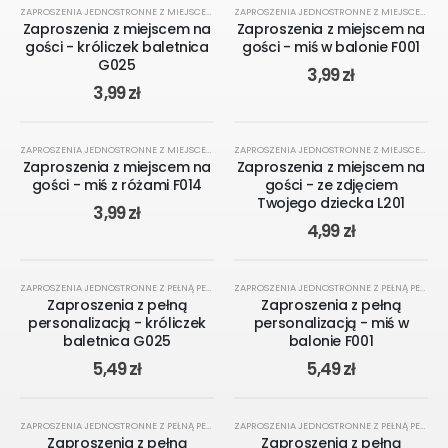
KREATOR ONLINE
KREATOR ONLINE
ZAPROSZENIA JEDNOSTRONNE Z MIEJSCEM NA GOŚCI
,
NA CHRZEST
,
ZAPROSZENIA
ZAPROSZENIA JEDNOSTRONNE Z MIEJSCEM NA GOŚCI
Zaproszenia z miejscem na
Zaproszenia z miejscem na
gości - króliczek baletnica
gości - miś w balonie F001
G025
3,99
zł
3,99
zł
KREATOR ONLINE
KREATOR ONLINE
ZAPROSZENIA JEDNOSTRONNE Z MIEJSCEM NA GOŚCI
,
NA CHRZEST
,
ZAPROSZENIA
ZAPROSZENIA JEDNOSTRONNE Z MIEJSCEM NA GOŚCI
Zaproszenia z miejscem na
Zaproszenia z miejscem na
gości - miś z różami F014
gości - ze zdjęciem
Twojego dziecka L201
3,99
zł
4,99
zł
KREATOR ONLINE
KREATOR ONLINE
ZAPROSZENIA JEDNOSTRONNE Z PEŁNĄ PERSONALIZACJĄ
,
NA CHRZEST
,
ZAPROSZENIA
ZAPROSZENIA JEDNOSTRONNE Z PEŁNĄ PERSONALIZACJĄ
Zaproszenia z pełną
Zaproszenia z pełną
personalizacją - króliczek
personalizacją - miś w
baletnica G025
balonie F001
5,49
zł
5,49
zł
KREATOR ONLINE
KREATOR ONLINE
ZAPROSZENIA JEDNOSTRONNE Z PEŁNĄ PERSONALIZACJĄ
,
NA CHRZEST
,
ZAPROSZENIA
ZAPROSZENIA JEDNOSTRONNE Z PEŁNĄ PERSONALIZACJĄ
Zaproszenia z pełną
Zaproszenia z pełną