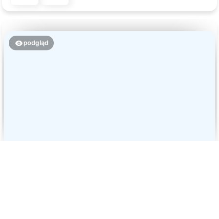
podgląd
Paulina
zweryfikowano
5
Piękne . Dobra jakość
wczoraj
0
0