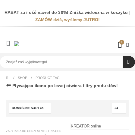
RABAT za ilość nawet do 30%! Zniżka widoczna w koszyku |
ZAMÓW dziś, wyślemy JUTRO!
0
SHOP
PRODUCT TAG -
⬅
Pływająca ikona po lewej otwiera filtry produktów!
KREATOR online
ZAPYTANIA DO CHRZESTNYCH
,
NA CHRZEST