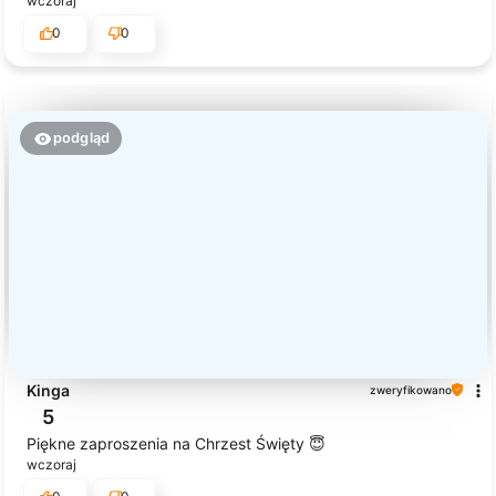
wczoraj
0
0
podgląd
Kinga
zweryfikowano
5
Piękne zaproszenia na Chrzest Święty 😇
wczoraj