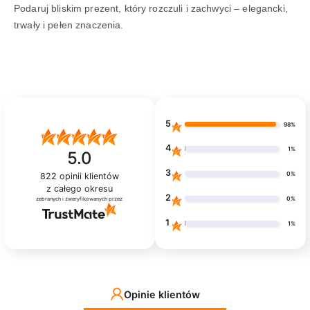
Podaruj bliskim prezent, który rozczuli i zachwyci – elegancki,
trwały i pełen znaczenia.
5
98%
4
1%
5.0
3
0%
822
opinii klientów
z całego okresu
2
0%
zebranych i zweryfikowanych przez
1
1%
Opinie klientów