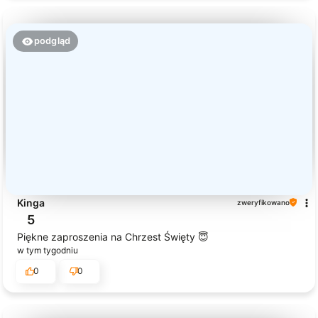
podgląd
Kinga
zweryfikowano
5
Piękne zaproszenia na Chrzest Święty 😇
w tym tygodniu
0
0