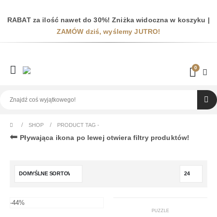
RABAT za ilość nawet do 30%! Zniżka widoczna w koszyku |
ZAMÓW dziś, wyślemy JUTRO!
0
SHOP
PRODUCT TAG -
⬅
Pływająca ikona po lewej otwiera filtry produktów!
-44%
PUZZLE