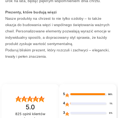
urok na lata, będąc pięknym wspomnieniem dnia chrztu.
Prezenty, które budują więzi
Nasze produkty na chrzest to nie tylko ozdoby – to także
okazja do budowania więzi i wspólnego świętowania ważnych
chwil. Personalizowane elementy pozwalają wyrazić emocje w
indywidualny sposób, a dopracowany styl sprawia, że każdy
produkt zyskuje wartość sentymentalną.
Podaruj bliskim prezent, który rozczuli i zachwyci – elegancki,
trwały i pełen znaczenia.
5
98%
4
1%
5.0
3
0%
825
opinii klientów