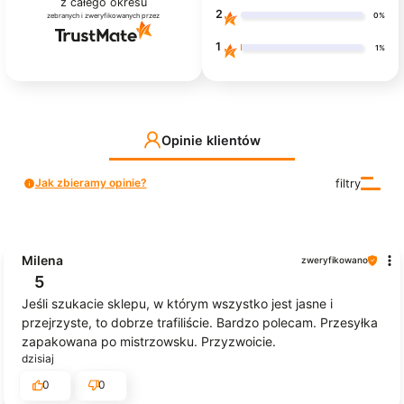
z całego okresu
2
0%
zebranych i zweryfikowanych przez
1
1%
Opinie klientów
Jak zbieramy opinie?
filtry
Milena
zweryfikowano
5
Jeśli szukacie sklepu, w którym wszystko jest jasne i
przejrzyste, to dobrze trafiliście. Bardzo polecam. Przesyłka
zapakowana po mistrzowsku. Przyzwoicie.
dzisiaj
0
0