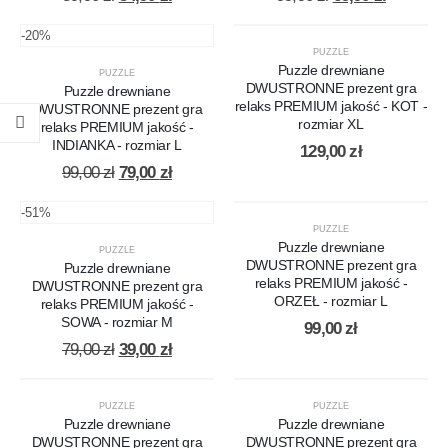
price
price
price
price
was:
is:
was:
is:
-20%
89,90 zł.
54,90 zł.
99,90 zł.
69,90 zł.
PUZZLE
Puzzle drewniane
PUZZLE
DWUSTRONNE prezent gra
Puzzle drewniane
relaks PREMIUM jakość - KOT -
DWUSTRONNE prezent gra
rozmiar XL
relaks PREMIUM jakość -
INDIANKA - rozmiar L
129,00
zł
Original
Current
99,00
zł
79,00
zł
price
price
was:
is:
-51%
99,00 zł.
79,00 zł.
PUZZLE
Puzzle drewniane
PUZZLE
DWUSTRONNE prezent gra
Puzzle drewniane
relaks PREMIUM jakość -
DWUSTRONNE prezent gra
ORZEŁ - rozmiar L
relaks PREMIUM jakość -
SOWA - rozmiar M
99,00
zł
Original
Current
79,00
zł
39,00
zł
price
price
was:
is:
79,00 zł.
39,00 zł.
PUZZLE
PUZZLE
Puzzle drewniane
Puzzle drewniane
DWUSTRONNE prezent gra
DWUSTRONNE prezent gra