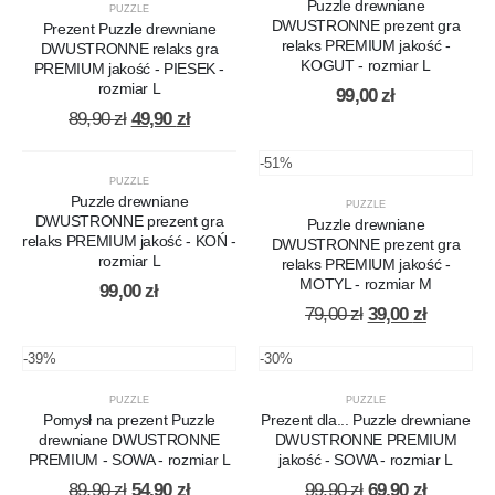
Puzzle drewniane
PUZZLE
DWUSTRONNE prezent gra
Prezent Puzzle drewniane
relaks PREMIUM jakość -
DWUSTRONNE relaks gra
KOGUT - rozmiar L
PREMIUM jakość - PIESEK -
rozmiar L
99,00
zł
Original
Current
89,90
zł
49,90
zł
price
price
was:
is:
-51%
89,90 zł.
49,90 zł.
PUZZLE
Puzzle drewniane
PUZZLE
DWUSTRONNE prezent gra
Puzzle drewniane
relaks PREMIUM jakość - KOŃ -
DWUSTRONNE prezent gra
rozmiar L
relaks PREMIUM jakość -
MOTYL - rozmiar M
99,00
zł
Original
Current
79,00
zł
39,00
zł
price
price
was:
is:
-39%
-30%
79,00 zł.
39,00 zł.
PUZZLE
PUZZLE
Pomysł na prezent Puzzle
Prezent dla... Puzzle drewniane
drewniane DWUSTRONNE
DWUSTRONNE PREMIUM
PREMIUM - SOWA - rozmiar L
jakość - SOWA - rozmiar L
Original
Current
Original
Current
89,90
zł
54,90
zł
99,90
zł
69,90
zł