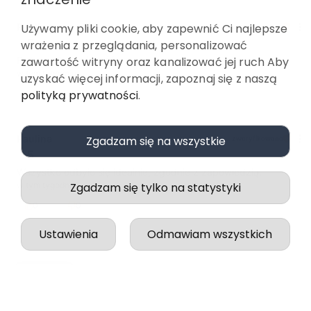
Paulina
Używamy pliki cookie, aby zapewnić Ci najlepsze
zweryfikowano
5
wrażenia z przeglądania, personalizować
Piękne . Dobra jakość
zawartość witryny oraz kanalizować jej ruch Aby
w tym tygodniu
uzyskać więcej informacji, zapoznaj się z naszą
polityką prywatności
.
0
0
Paulina
Zgadzam się na wszystkie
zweryfikowano
5
Wszystko odbyło się idealnie, zgodnie z zapowiedzią.
Zgadzam się tylko na statystyki
w tym tygodniu
0
0
Ustawienia
Odmawiam wszystkich
podgląd