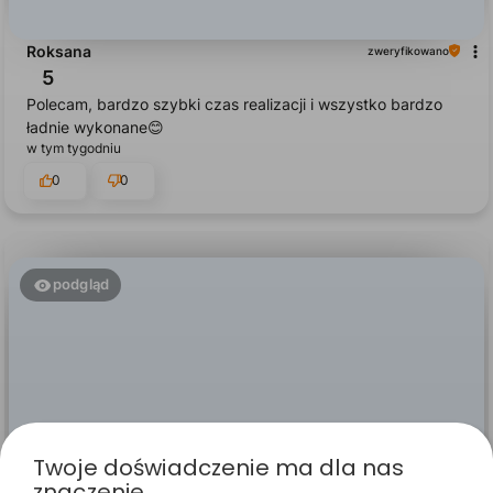
Roksana
zweryfikowano
5
Polecam, bardzo szybki czas realizacji i wszystko bardzo
ładnie wykonane😊
w tym tygodniu
0
0
podgląd
Twoje doświadczenie ma dla nas
znaczenie