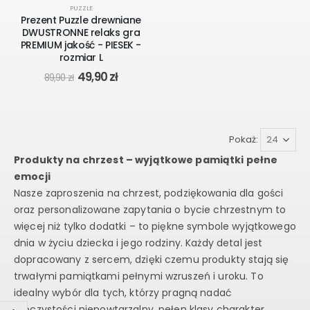
-44%
PUZZLE
Prezent Puzzle drewniane
DWUSTRONNE relaks gra
PREMIUM jakość - PIESEK -
rozmiar L
Original
Current
49,90
zł
89,90
zł
price
price
was:
is:
89,90 zł.
49,90 zł.
Pokaż:
Produkty na chrzest – wyjątkowe pamiątki pełne
emocji
Nasze zaproszenia na chrzest, podziękowania dla gości
oraz personalizowane zapytania o bycie chrzestnym to
więcej niż tylko dodatki – to piękne symbole wyjątkowego
dnia w życiu dziecka i jego rodziny. Każdy detal jest
dopracowany z sercem, dzięki czemu produkty stają się
trwałymi pamiątkami pełnymi wzruszeń i uroku. To
idealny wybór dla tych, którzy pragną nadać
uroczystości niepowtarzalny, pełen klasy charakter.