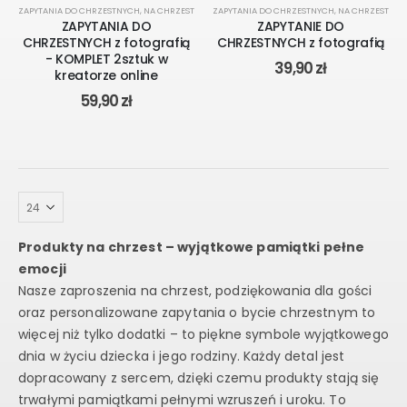
KREATOR ONLINE
ZAPYTANIA DO CHRZESTNYCH
,
NA CHRZEST
ZAPYTANIA DO CHRZESTNYCH
,
NA CHRZEST
ZAPYTANIA DO
ZAPYTANIE DO
CHRZESTNYCH z fotografią
CHRZESTNYCH z fotografią
- KOMPLET 2sztuk w
39,90
zł
kreatorze online
59,90
zł
Produkty na chrzest – wyjątkowe pamiątki pełne
emocji
Nasze zaproszenia na chrzest, podziękowania dla gości
oraz personalizowane zapytania o bycie chrzestnym to
więcej niż tylko dodatki – to piękne symbole wyjątkowego
dnia w życiu dziecka i jego rodziny. Każdy detal jest
dopracowany z sercem, dzięki czemu produkty stają się
trwałymi pamiątkami pełnymi wzruszeń i uroku. To