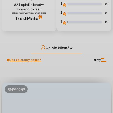
3
0%
824
opinii klientów
z całego okresu
2
0%
zebranych i zweryfikowanych przez
1
1%
Opinie klientów
Jak zbieramy opinie?
filtry
podgląd