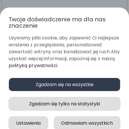
Twoje doświadczenie ma dla nas
Paulina
zweryfikowano
znaczenie
5
Piękne . Dobra jakość
Używamy pliki cookie, aby zapewnić Ci najlepsze
w tym tygodniu
wrażenia z przeglądania, personalizować
zawartość witryny oraz kanalizować jej ruch Aby
0
0
uzyskać więcej informacji, zapoznaj się z naszą
polityką prywatności
.
Paulina
zweryfikowano
5
Wszystko odbyło się idealnie, zgodnie z zapowiedzią.
Zgadzam się na wszystkie
w tym tygodniu
0
0
Zgadzam się tylko na statystyki
Ustawienia
Odmawiam wszystkich
podgląd