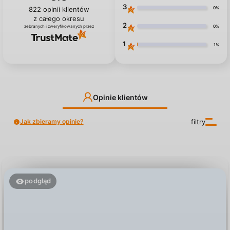
3
0%
822
opinii klientów
z całego okresu
2
0%
zebranych i zweryfikowanych przez
1
1%
Opinie klientów
Jak zbieramy opinie?
filtry
podgląd