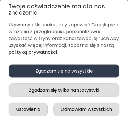
Twoje doświadczenie ma dla nas
znaczenie
Paulina
zweryfikowano
Używamy pliki cookie, aby zapewnić Ci najlepsze
5
wrażenia z przeglądania, personalizować
Piękne . Dobra jakość
zawartość witryny oraz kanalizować jej ruch Aby
w tym tygodniu
uzyskać więcej informacji, zapoznaj się z naszą
0
0
polityką prywatności
.
Paulina
zweryfikowano
Zgadzam się na wszystkie
5
Wszystko odbyło się idealnie, zgodnie z zapowiedzią.
w tym tygodniu
Zgadzam się tylko na statystyki
0
0
Ustawienia
Odmawiam wszystkich
podgląd