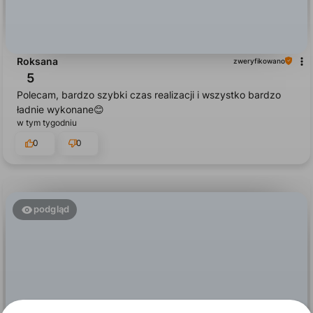
Roksana
zweryfikowano
5
Polecam, bardzo szybki czas realizacji i wszystko bardzo
ładnie wykonane😊
w tym tygodniu
0
0
podgląd