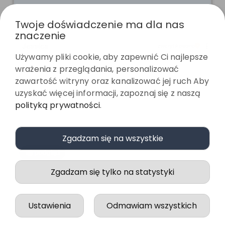
Twoje doświadczenie ma dla nas
znaczenie
Jessica
zweryfikowano
Używamy pliki cookie, aby zapewnić Ci najlepsze
5
wrażenia z przeglądania, personalizować
Jakość, wykonanie i wysyłka na najwyższym
zawartość witryny oraz kanalizować jej ruch Aby
poziomie!
w tym tygodniu
uzyskać więcej informacji, zapoznaj się z naszą
polityką prywatności
.
0
0
Zgadzam się na wszystkie
podgląd
Zgadzam się tylko na statystyki
Ustawienia
Odmawiam wszystkich