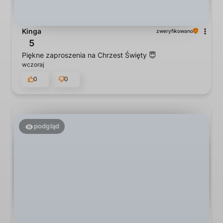
Kinga
zweryfikowano
5
Piękne zaproszenia na Chrzest Święty 😇
wczoraj
0
0
podgląd