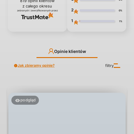
819
opinii klientów
z całego okresu
2
0%
zebranych i zweryfikowanych przez
1
1%
Opinie klientów
Jak zbieramy opinie?
filtry
podgląd