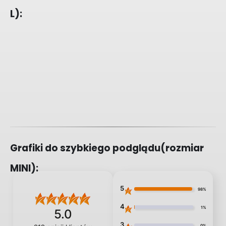
L):
Grafiki do szybkiego podglądu(rozmiar
MINI):
5
98%
4
1%
5.0
3
0%