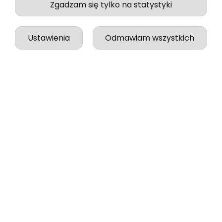
Zgadzam się tylko na statystyki
Ustawienia
Odmawiam wszystkich
Jessica
zweryfikowano
5
Jakość, wykonanie i wysyłka na najwyższym
poziomie!
w tym tygodniu
0
0
podgląd