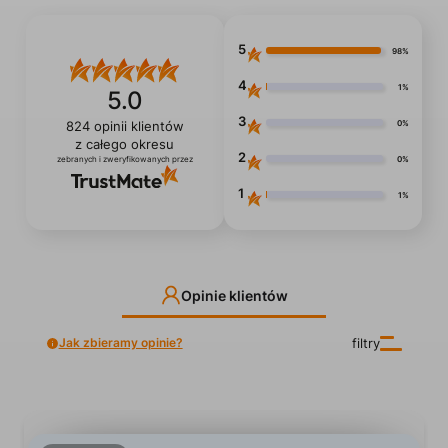
5
98%
4
1%
5.0
3
0%
824
opinii klientów
z całego okresu
2
0%
zebranych i zweryfikowanych przez
1
1%
Opinie klientów
Jak zbieramy opinie?
filtry