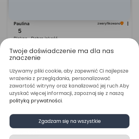
Paulina
zweryfikowano
5
Piękne . Dobra jakość
w tym tygodniu
Twoje doświadczenie ma dla nas
0
0
znaczenie
Używamy pliki cookie, aby zapewnić Ci najlepsze
Paulina
zweryfikowano
wrażenia z przeglądania, personalizować
5
zawartość witryny oraz kanalizować jej ruch Aby
Wszystko odbyło się idealnie, zgodnie z zapowiedzią.
uzyskać więcej informacji, zapoznaj się z naszą
w tym tygodniu
polityką prywatności
.
0
0
Zgadzam się na wszystkie
podgląd