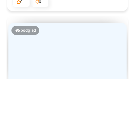
0
0
podgląd
Paulina
zweryfikowano
5
Piękne . Dobra jakość
w tym tygodniu
0
0