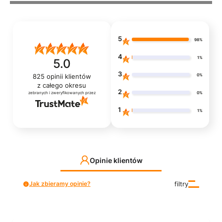
5
98%
4
1%
5.0
3
0%
825
opinii klientów
z całego okresu
2
0%
zebranych i zweryfikowanych przez
1
1%
Opinie klientów
Jak zbieramy opinie?
filtry