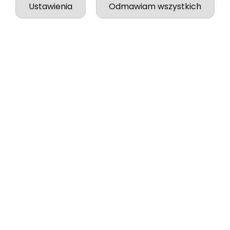
Ustawienia
Odmawiam wszystkich
podgląd
Jessica
zweryfikowano
5
Jakość, wykonanie i wysyłka na najwyższym
poziomie!
w tym tygodniu
0
0