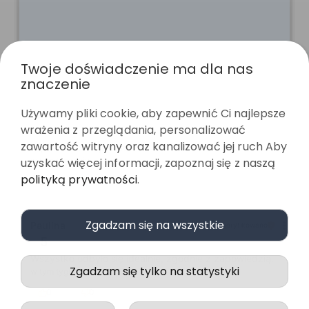
Twoje doświadczenie ma dla nas
znaczenie
Używamy pliki cookie, aby zapewnić Ci najlepsze
Paulina
zweryfikowano
wrażenia z przeglądania, personalizować
5
zawartość witryny oraz kanalizować jej ruch Aby
Piękne . Dobra jakość
w tym tygodniu
uzyskać więcej informacji, zapoznaj się z naszą
polityką prywatności
.
0
0
Zgadzam się na wszystkie
Paulina
zweryfikowano
5
Wszystko odbyło się idealnie, zgodnie z zapowiedzią.
Zgadzam się tylko na statystyki
w tym tygodniu
0
0