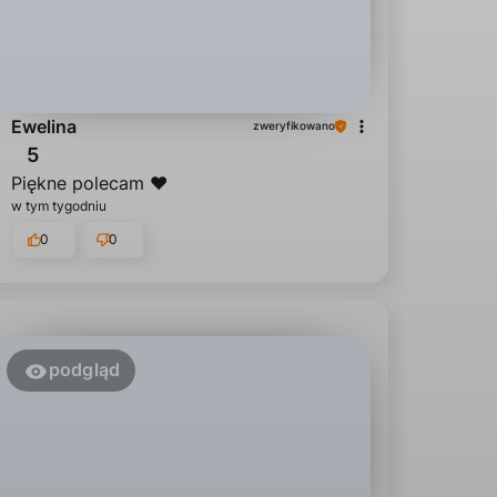
Ewelina
zweryfikowano
5
Piękne polecam ❤️
w tym tygodniu
0
0
podgląd