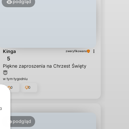
podgląd
Kinga
zweryfikowano
5
Piękne zaproszenia na Chrzest Święty
😇
w tym tygodniu
0
0
a
podgląd