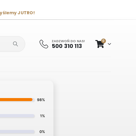
wyślemy JUTRO!
ZADZWOŃ DO NAS!
0
500 310 113
98%
1%
0%