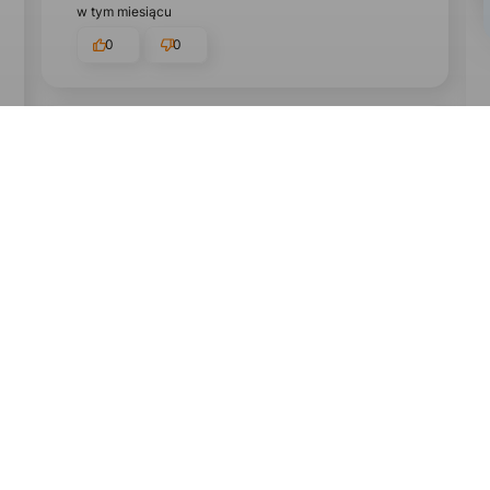
w tym miesiącu
0
0
podgląd
Natalia
zweryfikowano
5
Jestem zachwycona wykonaniem
tabliczek. Jakość wykonania bez
zastrzeżeń, wszystko dopracowane w