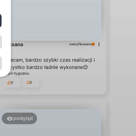
Roksana
zweryfikowano
5
Polecam, bardzo szybki czas realizacji i
wszystko bardzo ładnie wykonane😊
w tym tygodniu
0
0
podgląd