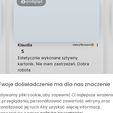
podgląd
Klaudia
zweryfikowano
5
Estetycznie wykonane sztywny
kartonik. Nie mam zastrzeżeń. Dobra
robota
w tym tygodniu
Twoje doświadczenie ma dla nas znaczenie
0
0
Używamy pliki cookie, aby zapewnić Ci najlepsze wrażeni
z przeglądania, personalizować zawartość witryny oraz
Paulina
zweryfikowano
kanalizować jej ruch Aby uzyskać więcej informacji,
5