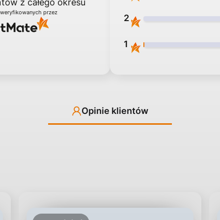
entów
z całego okresu
zweryfikowanych przez
2
1
Opinie klientów