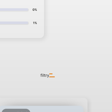
0%
1%
filtry