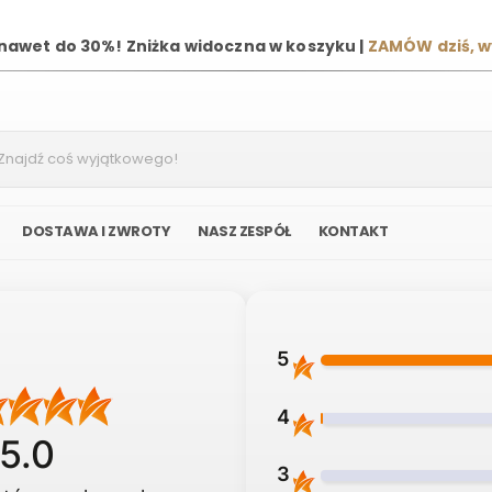
 nawet do 30%! Zniżka widoczna w koszyku |
ZAMÓW dziś, 
DOSTAWA I ZWROTY
NASZ ZESPÓŁ
KONTAKT
5
4
5.0
3