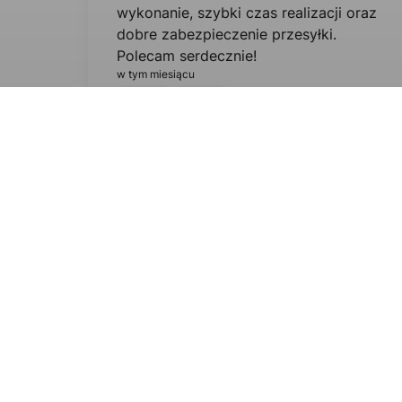
wykonanie, szybki czas realizacji oraz
dobre zabezpieczenie przesyłki.
Polecam serdecznie!
w tym miesiącu
0
0
Sylwia
zweryfikowano
5
Zaskakująco szybko zrealizowano moje
zamówienie. Dobre podejście do klienta,
przyjęli moje uwagi i spełnili żądanie.
Dobrze zabezpieczona przesyłka. To
jest bardzo rzetelny i profesjonalny
sklep.
w tym miesiącu
0
0