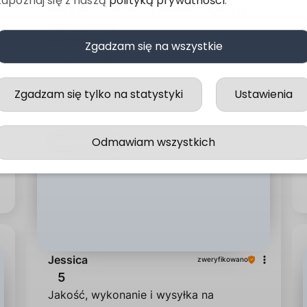
zapoznaj się z naszą
polityką prywatności
.
Wszystko odbyło się idealnie, zgodnie z
zapowiedzią.
w tym tygodniu
Zgadzam się na wszystkie
0
0
Zgadzam się tylko na statystyki
Ustawienia
Odmawiam wszystkich
podgląd
Jessica
zweryfikowano
5
Jakość, wykonanie i wysyłka na