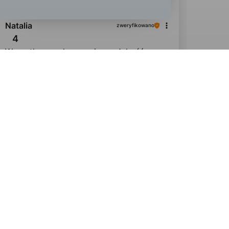
Natalia
zweryfikowano
4
Wszystko zgodne z opisem. Jakość
bardzo dobra. Malutki minus za
wielkość. Naklejki mogłyby być
troszeczkę większe.
w tym miesiącu
0
0
podgląd