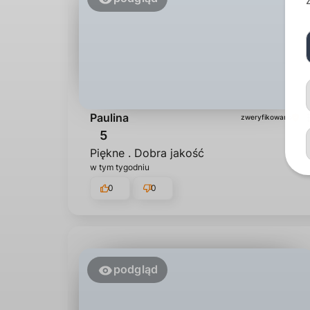
Paulina
zweryfikowano
5
Piękne . Dobra jakość
w tym tygodniu
0
0
podgląd