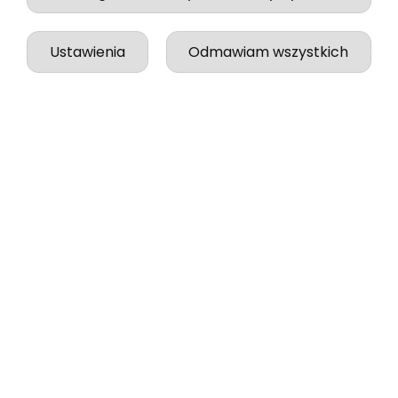
Ustawienia
Odmawiam wszystkich
Jessica
zweryfikowano
5
Jakość, wykonanie i wysyłka na najwyższym
poziomie!
w tym tygodniu
0
0
podgląd