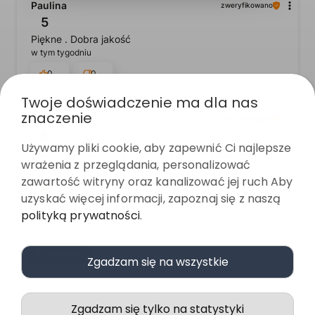
Paulina
zweryfikowano
5
Piękne . Dobra jakość
w tym tygodniu
0
0
Twoje doświadczenie ma dla nas
znaczenie
Paulina
zweryfikowano
5
Używamy pliki cookie, aby zapewnić Ci najlepsze
Wszystko odbyło się idealnie, zgodnie z zapowiedzią.
wrażenia z przeglądania, personalizować
w tym tygodniu
zawartość witryny oraz kanalizować jej ruch Aby
0
0
uzyskać więcej informacji, zapoznaj się z naszą
polityką prywatności
.
podgląd
Zgadzam się na wszystkie
Zgadzam się tylko na statystyki