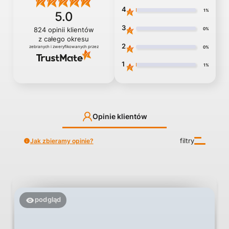
4
1%
5.0
3
0%
824
opinii klientów
z całego okresu
2
0%
zebranych i zweryfikowanych przez
1
1%
Opinie klientów
Jak zbieramy opinie?
filtry
podgląd