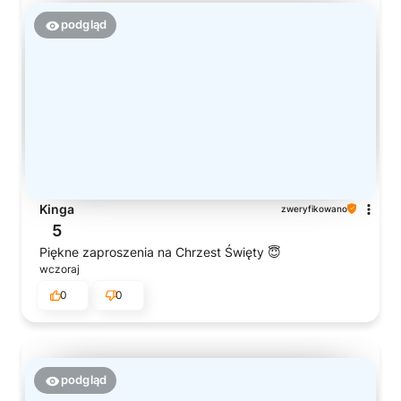
podgląd
Kinga
zweryfikowano
5
Piękne zaproszenia na Chrzest Święty 😇
wczoraj
0
0
podgląd