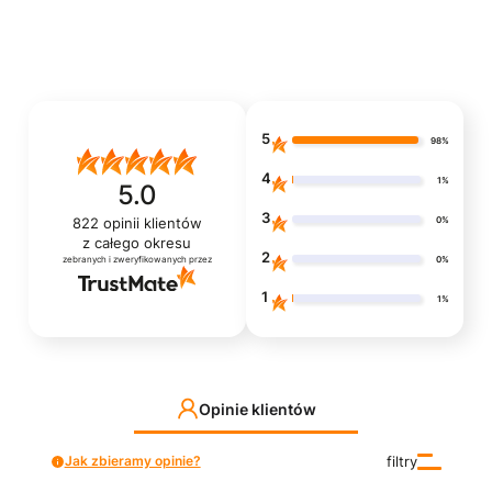
5
98%
4
1%
5.0
3
0%
822
opinii klientów
z całego okresu
2
0%
zebranych i zweryfikowanych przez
1
1%
Opinie klientów
Jak zbieramy opinie?
filtry