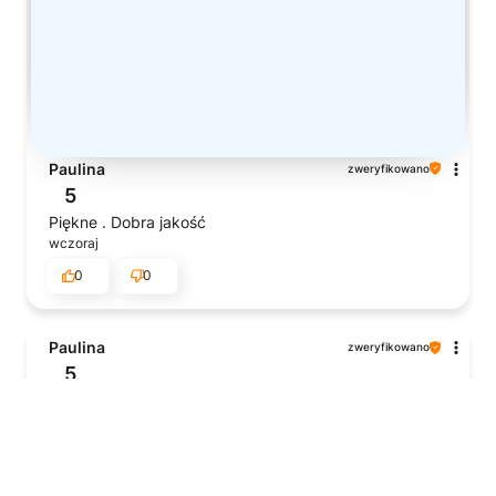
Paulina
zweryfikowano
5
Piękne . Dobra jakość
wczoraj
0
0
Paulina
zweryfikowano
5
Wszystko odbyło się idealnie, zgodnie z zapowiedzią.
wczoraj
0
0