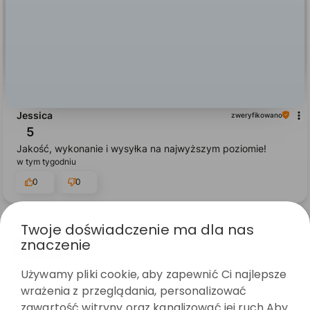
Jessica
zweryfikowano
5
Jakość, wykonanie i wysyłka na najwyższym poziomie!
w tym tygodniu
0
0
Twoje doświadczenie ma dla nas
znaczenie
podgląd
Używamy pliki cookie, aby zapewnić Ci najlepsze
wrażenia z przeglądania, personalizować
zawartość witryny oraz kanalizować jej ruch Aby