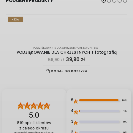
PODOBNE PRODUKTY
-33%
PODZIĘKOWANIE DLA CHRZESTNYCH
,
NA CHRZEST
PODZIĘKOWANIE DLA CHRZESTNYCH z fotografią
Original
Current
39,90
zł
59,90
zł
price
price
was:
is:
DODAJ DO KOSZYKA
59,90 zł.
39,90 zł.
5
98%
4
1%
5.0
3
0%
819
opinii klientów
z całego okresu
2
0%
zebranych i zweryfikowanych przez