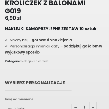
KRÓLICZEK Z BALONAMI
G019
6,90
zł
NAKLEJKI SAMOPRZYLEPNE ZESTAW 10 sztuk
✓
Mocny klej –
gotowe do naklejenia
✓
Personalizacja imienia i daty –
podziękuj gościom w
wyjątkowy sposób
Kategorie:
Naklejki
,
Na chrzest
WYBIERZ PERSONALIZACJE
Imię odmienione