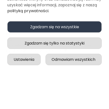
uzyskać więcej informacji, zapoznaj się z naszą
polityką prywatności
.
Zgadzam się na wszystkie
PaulinKa
zweryfikowano
5
Zgadzam się tylko na statystyki
Zamówiłam gotowanej na chrzest Synka. Jest pięknie
przygotowany. Polecam serdecznie ❤️
w tym tygodniu
Ustawienia
Odmawiam wszystkich
0
0
podgląd