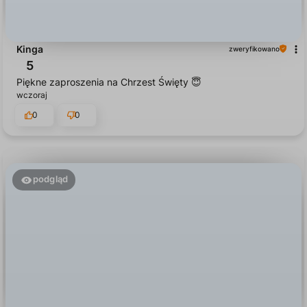
Kinga
zweryfikowano
5
Piękne zaproszenia na Chrzest Święty 😇
wczoraj
0
0
podgląd