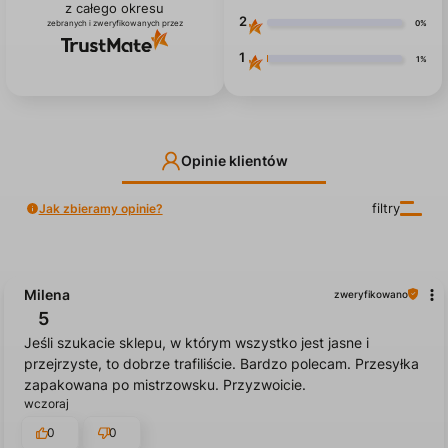
5.0
3
0%
825
opinii klientów
z całego okresu
2
0%
zebranych i zweryfikowanych przez
1
1%
Opinie klientów
Jak zbieramy opinie?
filtry
Milena
zweryfikowano
5
Jeśli szukacie sklepu, w którym wszystko jest jasne i
przejrzyste, to dobrze trafiliście. Bardzo polecam. Przesyłka
zapakowana po mistrzowsku. Przyzwoicie.