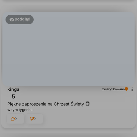
0
0
podgląd
Kinga
zweryfikowano
5
Piękne zaproszenia na Chrzest Święty 😇
w tym tygodniu
0
0