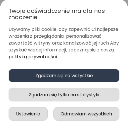
Twoje doświadczenie ma dla nas
znaczenie
podgląd
Używamy pliki cookie, aby zapewnić Ci najlepsze
wrażenia z przeglądania, personalizować
zawartość witryny oraz kanalizować jej ruch Aby
uzyskać więcej informacji, zapoznaj się z naszą
polityką prywatności
.
Zgadzam się na wszystkie
Paulina
zweryfikowano
5
Zgadzam się tylko na statystyki
Piękne . Dobra jakość
w tym tygodniu
Ustawienia
Odmawiam wszystkich
0
0