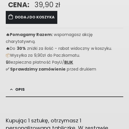
CENA:
39,90
zł
DODAJ DO KOSZYKA
🔥
Pomagamy Razem:
wspomagasz akcję
charytatywną.
🔥
Do
30%
zniżki za ilość - rabat widoczny w koszyku.
📦
Wysyłka za 9,90zł do Paczkomatu.
🔒Bezpieczna płatność PayU/
BLIK
✅ Sprawdzimy zamówienie
przed drukiem
OPIS
Kupując 1 sztukę, otrzymasz 1
personalizowaną tabliczkę. W zestawie