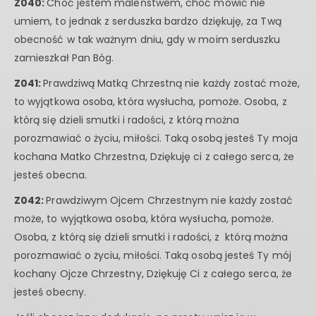
Z040:
Choć jestem maleństwem, choć mówić nie
umiem, to jednak z serduszka bardzo dziękuję, za Twą
obecność w tak ważnym dniu, gdy w moim serduszku
zamieszkał Pan Bóg.
Z041:
Prawdziwą Matką Chrzestną nie każdy zostać może,
to wyjątkowa osoba, która wysłucha, pomoże. Osoba, z
którą się dzieli smutki i radości, z którą można
porozmawiać o życiu, miłości. Taką osobą jesteś Ty moja
kochana Matko Chrzestna, Dziękuję ci z całego serca, że
jesteś obecna.
Z042:
Prawdziwym Ojcem Chrzestnym nie każdy zostać
może, to wyjątkowa osoba, która wysłucha, pomoże.
Osoba, z którą się dzieli smutki i radości, z którą można
porozmawiać o życiu, miłości. Taką osobą jesteś Ty mój
kochany Ojcze Chrzestny, Dziękuję Ci z całego serca, że
jesteś obecny.