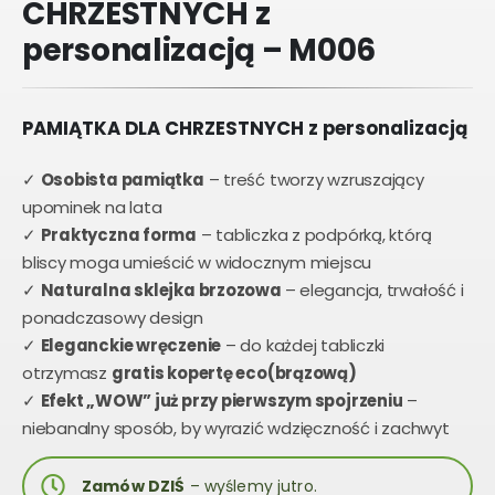
CHRZESTNYCH z
personalizacją – M006
PAMIĄTKA DLA CHRZESTNYCH z personalizacją
✓
Osobista pamiątka
– treść tworzy wzruszający
upominek na lata
✓
Praktyczna forma
– tabliczka z podpórką, którą
bliscy moga umieścić w widocznym miejscu
✓
Naturalna sklejka brzozowa
– elegancja, trwałość i
ponadczasowy design
✓
Eleganckie wręczenie
– do każdej tabliczki
otrzymasz
gratis kopertę eco(brązową)
✓
Efekt „WOW” już przy pierwszym spojrzeniu
–
niebanalny sposób, by wyrazić wdzięczność i zachwyt
Zamów DZIŚ
– wyślemy jutro.