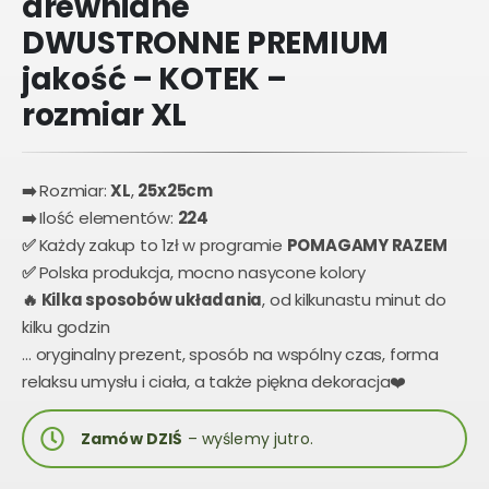
drewniane
DWUSTRONNE PREMIUM
jakość – KOTEK –
rozmiar XL
➡️️
Rozmiar:
XL
,
25x25cm
➡️️
Ilość elementów:
224
✅
Każdy zakup to 1zł w programie
POMAGAMY RAZEM
✅
Polska produkcja, mocno nasycone kolory
🔥
Kilka sposobów układania
, od kilkunastu minut do
kilku godzin
… oryginalny prezent, sposób na wspólny czas, forma
relaksu umysłu i ciała, a także piękna dekoracja❤️
Zamów DZIŚ
– wyślemy jutro.