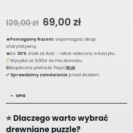
Original
Current
69,00
zł
129,00
zł
price
price
was:
is:
🔥
Pomagamy Razem:
wspomagasz akcję
charytatywną.
129,00 zł.
69,00 zł.
🔥
Do
30%
zniżki za ilość - rabat widoczny w koszyku.
📦
Wysyłka za 9,90zł do Paczkomatu.
🔒Bezpieczna płatność PayU/
BLIK
✅ Sprawdzimy zamówienie
przed drukiem
OPIS
⭐ Dlaczego warto wybrać
drewniane puzzle?