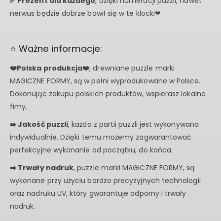
✅ Prezent dla każdego
, dzięki numeracji puzzli, nawet
nerwus będzie dobrze bawił się w te klocki❤
⭐ Ważne informacje:
❤️Polska produkcja❤️
, drewniane puzzle marki
MAGICZNE FORMY, są w pełni wyprodukowane w Polsce.
Dokonując zakupu polskich produktów, wspierasz lokalne
fimy.
➡️️ Jakość puzzli
, każda z partii puzzli jest wykonywana
indywidualnie. Dzięki temu możemy zagwarantować
perfekcyjne wykonanie od początku, do końca.
➡️️ Trwały nadruk
, puzzle marki MAGICZNE FORMY, są
wykonane przy użyciu bardzo precyzyjnych technologii
oraz nadruku UV, który gwarantuje odporny i trwały
nadruk.