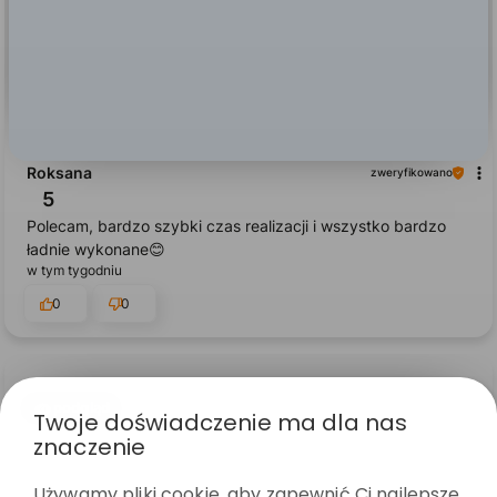
Roksana
zweryfikowano
5
Polecam, bardzo szybki czas realizacji i wszystko bardzo
ładnie wykonane😊
w tym tygodniu
0
0
podgląd
Twoje doświadczenie ma dla nas
znaczenie
Używamy pliki cookie, aby zapewnić Ci najlepsze