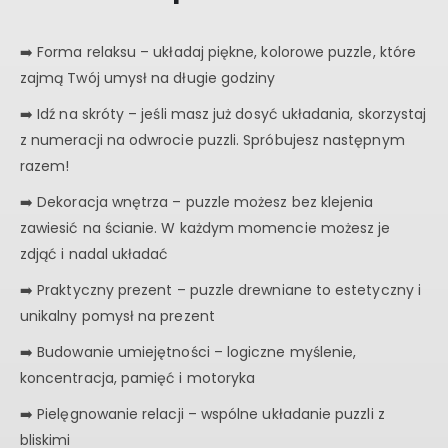
➡️️️ Forma relaksu – układaj piękne, kolorowe puzzle, które
zajmą Twój umysł na długie godziny
➡️️ Idź na skróty – jeśli masz już dosyć układania, skorzystaj
z numeracji na odwrocie puzzli. Spróbujesz następnym
razem!
➡️️ Dekoracja wnętrza – puzzle możesz bez klejenia
zawiesić na ścianie. W każdym momencie możesz je
zdjąć i nadal układać
➡️️ Praktyczny prezent – puzzle drewniane to estetyczny i
unikalny pomysł na prezent
➡️️ Budowanie umiejętności – logiczne myślenie,
koncentracja, pamięć i motoryka
➡️️ Pielęgnowanie relacji – wspólne układanie puzzli z
bliskimi