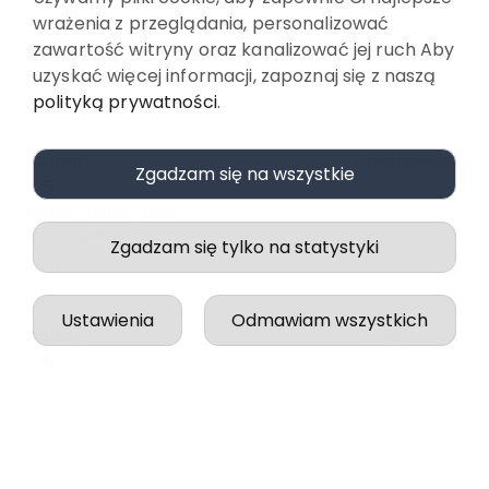
wrażenia z przeglądania, personalizować
zawartość witryny oraz kanalizować jej ruch Aby
uzyskać więcej informacji, zapoznaj się z naszą
polityką prywatności
.
Paulina
zweryfikowano
Zgadzam się na wszystkie
5
Piękne . Dobra jakość
w tym tygodniu
Zgadzam się tylko na statystyki
0
0
Ustawienia
Odmawiam wszystkich
Paulina
zweryfikowano
5
Wszystko odbyło się idealnie, zgodnie z zapowiedzią.
w tym tygodniu
0
0