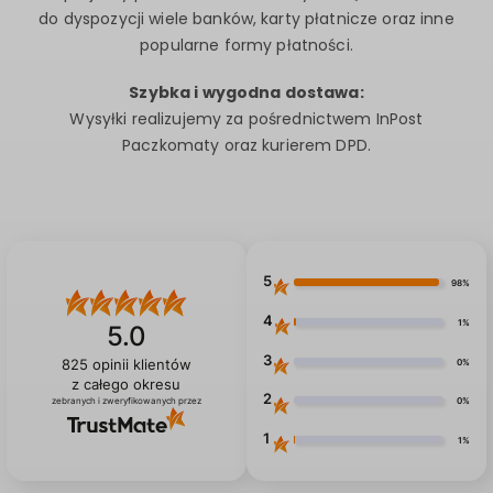
do dyspozycji wiele banków, karty płatnicze oraz inne
popularne formy płatności.
Szybka i wygodna dostawa:
Wysyłki realizujemy za pośrednictwem InPost
Paczkomaty oraz kurierem DPD.
5
98%
4
1%
5.0
3
0%
825
opinii klientów
z całego okresu
2
0%
zebranych i zweryfikowanych przez
1
1%