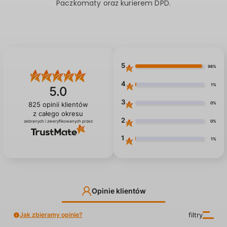
Paczkomaty oraz kurierem DPD.
5
98%
4
1%
5.0
3
0%
825
opinii klientów
z całego okresu
2
0%
zebranych i zweryfikowanych przez
1
1%
Opinie klientów
Jak zbieramy opinie?
filtry