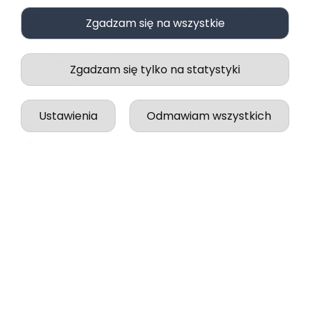
Paulina
zweryfikowano
Zgadzam się na wszystkie
5
Piękne . Dobra jakość
w tym tygodniu
Zgadzam się tylko na statystyki
0
0
Ustawienia
Odmawiam wszystkich
Paulina
zweryfikowano
5
Wszystko odbyło się idealnie, zgodnie z zapowiedzią.
w tym tygodniu
0
0
podgląd