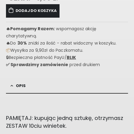
DODAJ DO KOSZYKA
🔥
Pomagamy Razem:
wspomagasz akcję
charytatywną.
🔥
Do
30%
zniżki za ilość - rabat widoczny w koszyku.
📦
Wysyłka za 9,90zł do Paczkomatu.
🔒Bezpieczna płatność PayU/
BLIK
✅ Sprawdzimy zamówienie
przed drukiem
OPIS
PAMIĘTAJ: kupując jedną sztukę, otrzymasz
ZESTAW 10ciu winietek.