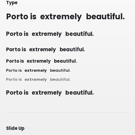
Type
Porto is
extremely
beautiful.
Porto is
extremely
beautiful.
Porto is
extremely
beautiful.
Porto is
extremely
beautiful.
Porto is
extremely
beautiful.
Porto is
extremely
beautiful.
Porto is
extremely
beautiful.
Slide Up