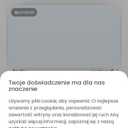
podgląd
Paulina
zweryfikowano
5
Twoje doświadczenie ma dla nas
Piękne . Dobra jakość
znaczenie
w tym tygodniu
0
0
Używamy pliki cookie, aby zapewnić Ci najlepsze
wrażenia z przeglądania, personalizować
zawartość witryny oraz kanalizować jej ruch Aby
Paulina
zweryfikowano
uzyskać więcej informacji, zapoznaj się z naszą
5