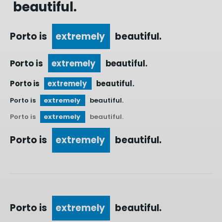
beautiful.
Porto is
extremely
beautiful.
Porto is
extremely
beautiful.
Porto is
extremely
beautiful.
Porto is
extremely
beautiful.
Porto is
extremely
beautiful.
Porto is
extremely
beautiful.
Porto is
extremely
beautiful.