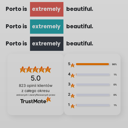
Porto is
extremely
beautiful.
Porto is
extremely
beautiful.
Porto is
extremely
beautiful.
5
98%
4
1%
5.0
3
0%
823
opinii klientów
z całego okresu
2
0%
zebranych i zweryfikowanych przez
1
1%