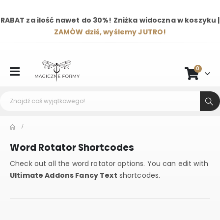
RABAT za ilość nawet do 30%! Zniżka widoczna w koszyku |
ZAMÓW dziś, wyślemy JUTRO!
0
Word Rotator Shortcodes
Check out all the word rotator options. You can edit with
Ultimate Addons Fancy Text
shortcodes.