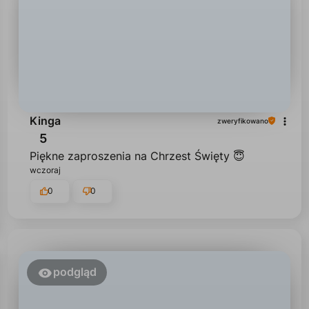
Kinga
zweryfikowano
5
Piękne zaproszenia na Chrzest Święty 😇
wczoraj
0
0
podgląd