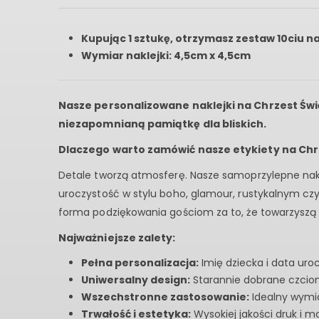
Kupując 1 sztukę, otrzymasz zestaw 10ciu n
Wymiar naklejki: 4,5cm x 4,5cm
Nasze personalizowane naklejki na Chrzest Świę
niezapomnianą pamiątkę dla bliskich.
Dlaczego warto zamówić nasze etykiety na Chr
Detale tworzą atmosferę. Nasze samoprzylepne nakle
uroczystość w stylu boho, glamour, rustykalnym cz
forma podziękowania gościom za to, że towarzys
Najważniejsze zalety:
Pełna personalizacja:
Imię dziecka i data uro
Uniwersalny design:
Starannie dobrane czcionk
Wszechstronne zastosowanie:
Idealny wymia
Trwałość i estetyka:
Wysokiej jakości druk i mo