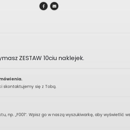
zymasz ZESTAW 10ciu naklejek.
amówienia.
i skontaktujemy się z Tobą.
u, np. „F001”. Wpisz go w naszą wyszukiwarkę, aby wyświetlić 