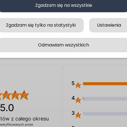
Zgadzam się na wszystkie
ZAPROSZENIA OTWIERANE DO UZUPEŁNIENIA
,
NA CHRZEST
,
ZAPROSZENIA
Zgadzam się tylko na statystyki
Ustawienia
EJKI NA CHRZEST – KRÓLICZEK Z BALONAMI G019
ZAPROSZENIE NA CHRZEST DO UZUPEŁNIENIA – MIŚ NA CHMURCE F201
2,99
zł
Odmawiam wszystkich
DODAJ DO KOSZYKA
5
4
5.0
3
entów
z całego okresu
zweryfikowanych przez