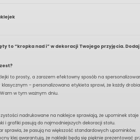
aklejek
ty to “kropka nad i” w dekoracji Twojego przyjęcia. Dodaj
zest?
jki to prosty, a zarazem efektowny sposób na spersonalizowanie
y klasycznym – personalizowana etykieta sprawi, że każdy drob
zą Wam w tym ważnym dniu.
czystości nadrukowane na naklejce sprawiają, że upominek staje s
i i grafiki pasują do najmodniejszych dekoracji stołu.
r sprawia, że pasują na większość standardowych upominków.
cny klej gwarantują, że naklejki będą się pięknie prezentować pr