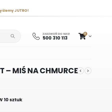
wyślemy JUTRO!
ZADZWOŃ DO NAS!
0
500 310 113
T – MIŚ NA CHMURCE
 10 sztuk