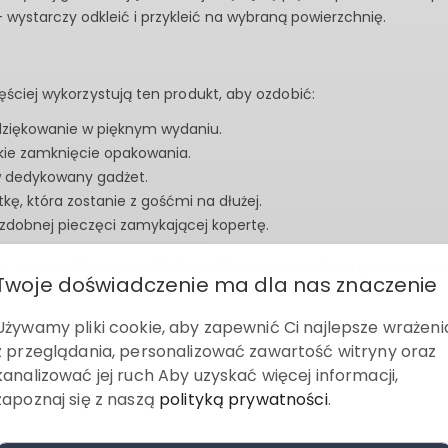
 wystarczy odkleić i przykleić na wybraną powierzchnię.
ęściej wykorzystują ten produkt, aby ozdobić:
dziękowanie w pięknym wydaniu.
ie zamknięcie opakowania.
w dedykowany gadżet.
kę, która zostanie z gośćmi na dłużej.
 ozdobnej pieczęci zamykającej kopertę.
personalizowane naklejki już dziś i spraw, by Twoi goście poczuli
Twoje doświadczenie ma dla nas znaczenie
Używamy pliki cookie, aby zapewnić Ci najlepsze wrażeni
z przeglądania, personalizować zawartość witryny oraz
kanalizować jej ruch Aby uzyskać więcej informacji,
zapoznaj się z naszą
polityką prywatności
.