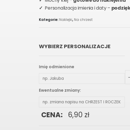
✓
Mocny klej –
gotowe do naklejenia
✓
Personalizacja imienia i daty –
podzię
Kategorie:
Naklejki
,
Na chrzest
WYBIERZ PERSONALIZACJE
Imię odmienione
Ewentualne zmiany:
CENA:
6,90
zł