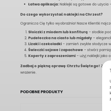
Łatwa aplikacja:
Naklejki są gotowe do użycia –
Do czego wykorzystać naklejki na Chrzest?
Ogranicza Cię tylko wyobraźnia! Nasze Klientki najcz
Słoiczki z miodem lub konfiturą
– słodkie po
Pudełeczka na ciasto lub migdały
– eleganck
Lizaki i czekoladki
– zamień zwykłe słodycze 
Świeczki sojowe i zapachowe
– stwórz pamiąt
Koperty z zaproszeniami
– użyj naklejki jako
Zadbaj o piękną oprawę Chrztu Świętego!
Zamów 
wrażenie.
PODOBNE PRODUKTY