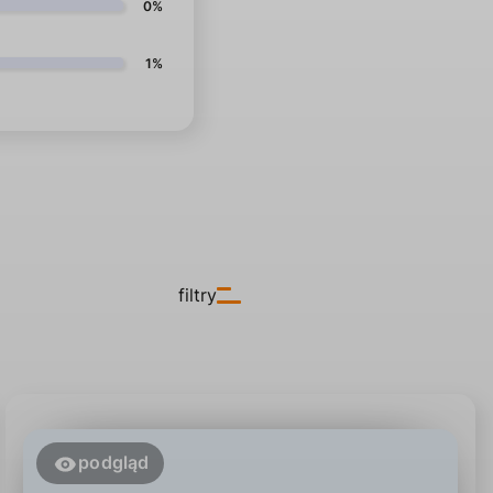
0%
1%
filtry
podgląd