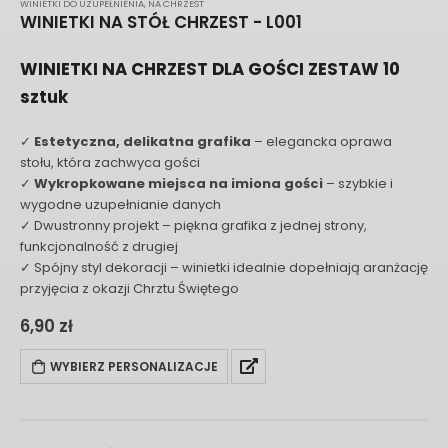
WINIETKI DO UZUPEŁNIENIA
,
NA CHRZEST
WINIETKI NA STÓŁ CHRZEST - L001
WINIETKI NA CHRZEST DLA GOŚCI ZESTAW 10
sztuk
✓
Estetyczna, delikatna grafika
– elegancka oprawa
stołu, która zachwyca gości
✓
Wykropkowane miejsca na imiona gości
– szybkie i
wygodne uzupełnianie danych
✓ Dwustronny projekt – piękna grafika z jednej strony,
funkcjonalność z drugiej
✓ Spójny styl dekoracji – winietki idealnie dopełniają aranżację
przyjęcia z okazji Chrztu Świętego
6,90
zł
WYBIERZ PERSONALIZACJE