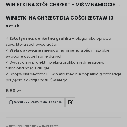
WINIETKI NA STÓŁ CHRZEST - MIŚ W NAMIOCIE F055
WINIETKI NA CHRZEST DLA GOŚCI ZESTAW 10
sztuk
✓
Estetyczna, delikatna grafika
– elegancka oprawa
stołu, która zachwyca gości
✓
Wykropkowane miejsca na imiona gości
– szybkie i
wygodne uzupełnianie danych
✓ Dwustronny projekt – piękna grafika z jednej strony,
funkcjonalność z drugiej
✓ Spójny styl dekoracji – winietki idealnie dopełniają aranżację
przyjęcia z okazji Chrztu Świętego
6,90
zł
WYBIERZ PERSONALIZACJE
WINIETKI DO UZUPEŁNIENIA
,
NA CHRZEST