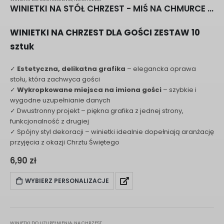
WINIETKI NA STÓŁ CHRZEST - MIŚ NA CHMURCE F201
WINIETKI NA CHRZEST DLA GOŚCI ZESTAW 10
sztuk
✓
Estetyczna, delikatna grafika
– elegancka oprawa
stołu, która zachwyca gości
✓
Wykropkowane miejsca na imiona gości
– szybkie i
wygodne uzupełnianie danych
✓ Dwustronny projekt – piękna grafika z jednej strony,
funkcjonalność z drugiej
✓ Spójny styl dekoracji – winietki idealnie dopełniają aranżację
przyjęcia z okazji Chrztu Świętego
6,90
zł
WYBIERZ PERSONALIZACJE
WINIETKI DO UZUPEŁNIENIA
,
NA CHRZEST