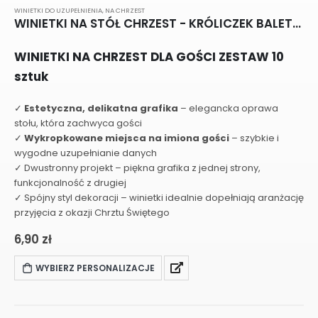
WINIETKI DO UZUPEŁNIENIA
,
NA CHRZEST
WINIETKI NA STÓŁ CHRZEST - KRÓLICZEK BALETNICA G025
WINIETKI NA CHRZEST DLA GOŚCI ZESTAW 10
sztuk
✓
Estetyczna, delikatna grafika
– elegancka oprawa
stołu, która zachwyca gości
✓
Wykropkowane miejsca na imiona gości
– szybkie i
wygodne uzupełnianie danych
✓ Dwustronny projekt – piękna grafika z jednej strony,
funkcjonalność z drugiej
✓ Spójny styl dekoracji – winietki idealnie dopełniają aranżację
przyjęcia z okazji Chrztu Świętego
6,90
zł
WYBIERZ PERSONALIZACJE