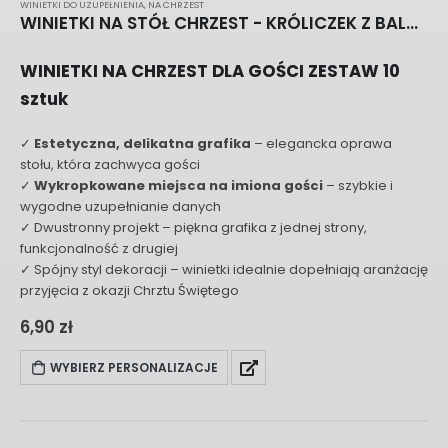
WINIETKI DO UZUPEŁNIENIA
,
NA CHRZEST
WINIETKI NA STÓŁ CHRZEST - KRÓLICZEK Z BALONAMI G019
WINIETKI NA CHRZEST DLA GOŚCI ZESTAW 10
sztuk
✓
Estetyczna, delikatna grafika
– elegancka oprawa
stołu, która zachwyca gości
✓
Wykropkowane miejsca na imiona gości
– szybkie i
wygodne uzupełnianie danych
✓ Dwustronny projekt – piękna grafika z jednej strony,
funkcjonalność z drugiej
✓ Spójny styl dekoracji – winietki idealnie dopełniają aranżację
przyjęcia z okazji Chrztu Świętego
6,90
zł
WYBIERZ PERSONALIZACJE