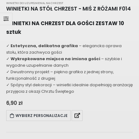
WINIETKI DO UZUPEŁNIENIA
,
NA CHRZEST
WINIETKI NA STÓŁ CHRZEST - MIŚ Z RÓŻAMI F014
WINIETKI NA CHRZEST DLA GOŚCI ZESTAW 10
sztuk
✓
Estetyczna, delikatna grafika
– elegancka oprawa
stołu, która zachwyca gości
✓
Wykropkowane miejsca na imiona gości
– szybkie i
wygodne uzupełnianie danych
✓ Dwustronny projekt – piękna grafika z jednej strony,
funkcjonalność z drugiej
✓ Spójny styl dekoracji – winietki idealnie dopełniają aranżację
przyjęcia z okazji Chrztu Świętego
6,90
zł
WYBIERZ PERSONALIZACJE