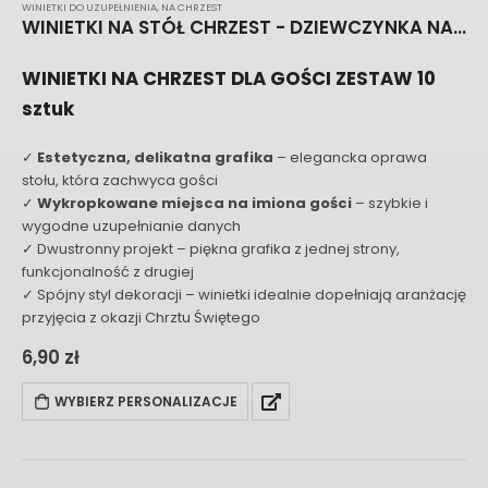
WINIETKI DO UZUPEŁNIENIA
,
NA CHRZEST
WINIETKI NA STÓŁ CHRZEST - DZIEWCZYNKA NA CHMURCE H023
WINIETKI NA CHRZEST DLA GOŚCI ZESTAW 10
sztuk
✓
Estetyczna, delikatna grafika
– elegancka oprawa
stołu, która zachwyca gości
✓
Wykropkowane miejsca na imiona gości
– szybkie i
wygodne uzupełnianie danych
✓ Dwustronny projekt – piękna grafika z jednej strony,
funkcjonalność z drugiej
✓ Spójny styl dekoracji – winietki idealnie dopełniają aranżację
przyjęcia z okazji Chrztu Świętego
6,90
zł
WYBIERZ PERSONALIZACJE