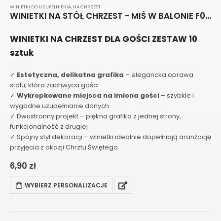
WINIETKI DO UZUPEŁNIENIA
,
NA CHRZEST
WINIETKI NA STÓŁ CHRZEST - MIŚ W BALONIE F001
WINIETKI NA CHRZEST DLA GOŚCI ZESTAW 10
sztuk
✓
Estetyczna, delikatna grafika
– elegancka oprawa
stołu, która zachwyca gości
✓
Wykropkowane miejsca na imiona gości
– szybkie i
wygodne uzupełnianie danych
✓ Dwustronny projekt – piękna grafika z jednej strony,
funkcjonalność z drugiej
✓ Spójny styl dekoracji – winietki idealnie dopełniają aranżację
przyjęcia z okazji Chrztu Świętego
6,90
zł
WYBIERZ PERSONALIZACJE