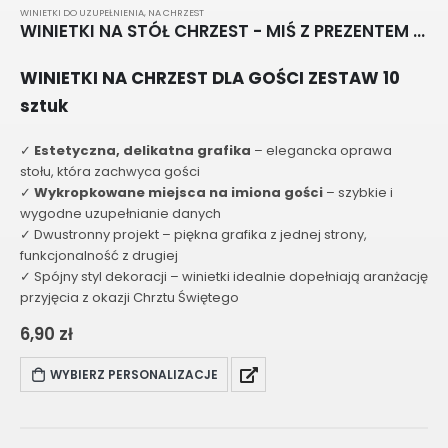
WINIETKI DO UZUPEŁNIENIA
,
NA CHRZEST
WINIETKI NA STÓŁ CHRZEST - MIŚ Z PREZENTEM F052
WINIETKI NA CHRZEST DLA GOŚCI ZESTAW 10
sztuk
✓
Estetyczna, delikatna grafika
– elegancka oprawa
stołu, która zachwyca gości
✓
Wykropkowane miejsca na imiona gości
– szybkie i
wygodne uzupełnianie danych
✓ Dwustronny projekt – piękna grafika z jednej strony,
funkcjonalność z drugiej
✓ Spójny styl dekoracji – winietki idealnie dopełniają aranżację
przyjęcia z okazji Chrztu Świętego
6,90
zł
WYBIERZ PERSONALIZACJE