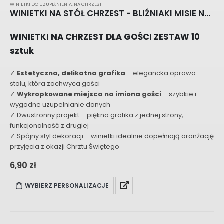
WINIETKI DO UZUPEŁNIENIA
,
NA CHRZEST
WINIETKI NA STÓŁ CHRZEST - BLIŹNIAKI MISIE NA BUJACZCE F111
WINIETKI NA CHRZEST DLA GOŚCI ZESTAW 10
sztuk
✓
Estetyczna, delikatna grafika
– elegancka oprawa
stołu, która zachwyca gości
✓
Wykropkowane miejsca na imiona gości
– szybkie i
wygodne uzupełnianie danych
✓ Dwustronny projekt – piękna grafika z jednej strony,
funkcjonalność z drugiej
✓ Spójny styl dekoracji – winietki idealnie dopełniają aranżację
przyjęcia z okazji Chrztu Świętego
6,90
zł
WYBIERZ PERSONALIZACJE