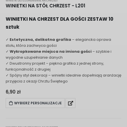
WINIETKI DO UZUPEŁNIENIA
,
NA CHRZEST
WINIETKI NA STÓŁ CHRZEST - L201
WINIETKI NA CHRZEST DLA GOŚCI ZESTAW 10
sztuk
✓
Estetyczna, delikatna grafika
– elegancka oprawa
stołu, która zachwyca gości
✓
Wykropkowane miejsca na imiona gości
– szybkie i
wygodne uzupełnianie danych
✓ Dwustronny projekt – piękna grafika z jednej strony,
funkcjonalność z drugiej
✓ Spójny styl dekoracji – winietki idealnie dopełniają aranżację
przyjęcia z okazji Chrztu Świętego
6,90
zł
WYBIERZ PERSONALIZACJE