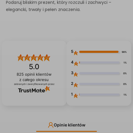
Podaruj bliskim prezent, który rozczuli i zachwyci –
elegancki, trwały i pełen znaczenia.
5
98%
4
1%
5.0
3
0%
825
opinii klientów
z całego okresu
2
0%
zebranych i zweryfikowanych przez
1
1%
Opinie klientów