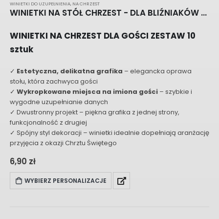
WINIETKI DO UZUPEŁNIENIA
,
NA CHRZEST
WINIETKI NA STÓŁ CHRZEST - DLA BLIŹNIAKÓW MISIE W BALONIE F112
WINIETKI NA CHRZEST DLA GOŚCI ZESTAW 10
sztuk
✓
Estetyczna, delikatna grafika
– elegancka oprawa
stołu, która zachwyca gości
✓
Wykropkowane miejsca na imiona gości
– szybkie i
wygodne uzupełnianie danych
✓ Dwustronny projekt – piękna grafika z jednej strony,
funkcjonalność z drugiej
✓ Spójny styl dekoracji – winietki idealnie dopełniają aranżację
przyjęcia z okazji Chrztu Świętego
6,90
zł
WYBIERZ PERSONALIZACJE