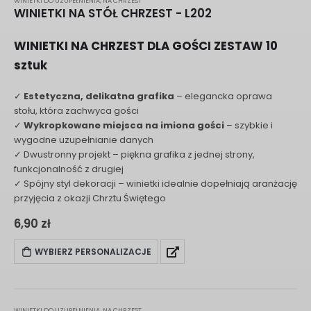
WINIETKI DO UZUPEŁNIENIA
,
NA CHRZEST
WINIETKI NA STÓŁ CHRZEST - L202
WINIETKI NA CHRZEST DLA GOŚCI ZESTAW 10
sztuk
✓
Estetyczna, delikatna grafika
– elegancka oprawa
stołu, która zachwyca gości
✓
Wykropkowane miejsca na imiona gości
– szybkie i
wygodne uzupełnianie danych
✓ Dwustronny projekt – piękna grafika z jednej strony,
funkcjonalność z drugiej
✓ Spójny styl dekoracji – winietki idealnie dopełniają aranżację
przyjęcia z okazji Chrztu Świętego
6,90
zł
WYBIERZ PERSONALIZACJE
WINIETKI DO UZUPEŁNIENIA
,
NA CHRZEST