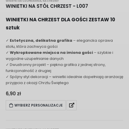
WINIETKI DO UZUPEŁNIENIA
,
NA CHRZEST
WINIETKI NA STÓŁ CHRZEST - L007
WINIETKI NA CHRZEST DLA GOŚCI ZESTAW 10
sztuk
✓
Estetyczna, delikatna grafika
– elegancka oprawa
stołu, która zachwyca gości
✓
Wykropkowane miejsca na imiona gości
– szybkie i
wygodne uzupełnianie danych
✓ Dwustronny projekt – piękna grafika z jednej strony,
funkcjonalność z drugiej
✓ Spójny styl dekoracji – winietki idealnie dopełniają aranżację
przyjęcia z okazji Chrztu Świętego
6,90
zł
WYBIERZ PERSONALIZACJE