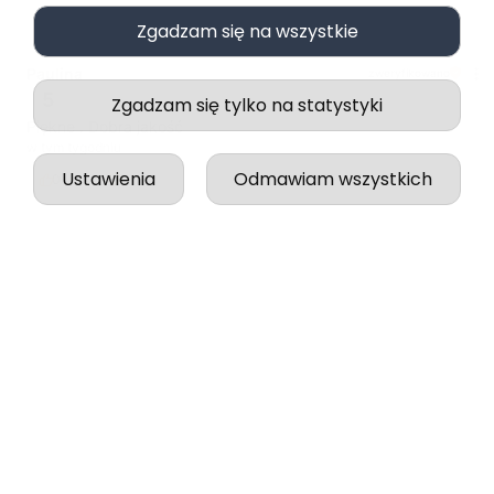
Zgadzam się na wszystkie
Paulina
zweryfikowano
5
Zgadzam się tylko na statystyki
Piękne . Dobra jakość
w tym tygodniu
Ustawienia
Odmawiam wszystkich
0
0
Paulina
zweryfikowano
5
Wszystko odbyło się idealnie, zgodnie z zapowiedzią.
w tym tygodniu
0
0
podgląd