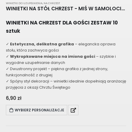
WINIETKI DO UZUPEŁNIENIA
,
NA CHRZEST
WINIETKI NA STÓŁ CHRZEST - MIŚ W SAMOLOCIE F002
WINIETKI NA CHRZEST DLA GOŚCI ZESTAW 10
sztuk
✓
Estetyczna, delikatna grafika
– elegancka oprawa
stołu, która zachwyca gości
✓
Wykropkowane miejsca na imiona gości
– szybkie i
wygodne uzupełnianie danych
✓ Dwustronny projekt – piękna grafika z jednej strony,
funkcjonalność z drugiej
✓ Spójny styl dekoracji – winietki idealnie dopełniają aranżację
przyjęcia z okazji Chrztu Świętego
6,90
zł
WYBIERZ PERSONALIZACJE